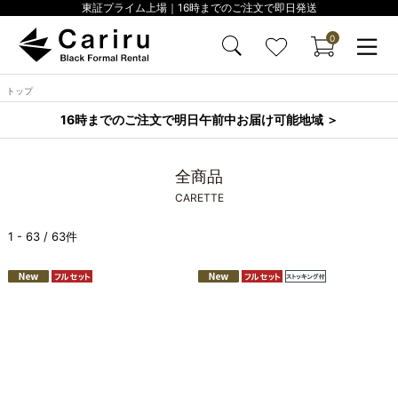
東証プライム上場｜16時までのご注文で即日発送
0
トップ
16時までのご注文で明日午前中お届け可能地域 ＞
全商品
CARETTE
1 - 63 / 63件