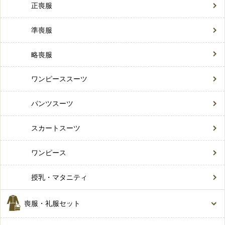
正喪服
準喪服
略喪服
ワンピーススーツ
パンツスーツ
スカートスーツ
ワンピース
授乳・マタニティ
喪服・礼服セット