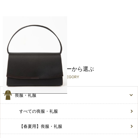
CARETTE
カレット ステッチデザインブラッ
クフォーマルバッグ
2,480
円(税込)〜
カテゴリーから選ぶ
CATEGORY
喪服・礼服
すべての喪服・礼服
【春夏用】喪服・礼服