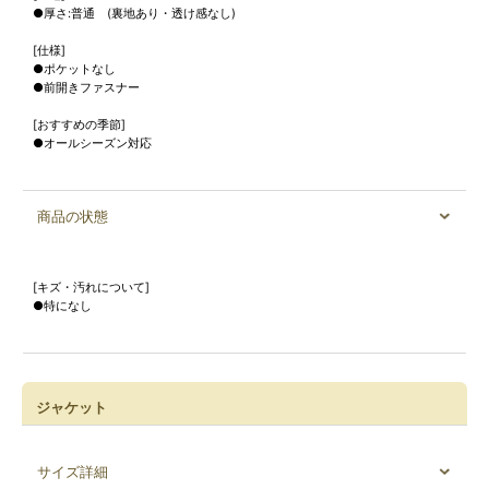
●厚さ:普通 (裏地あり・透け感なし)
[仕様]
●ポケットなし
●前開きファスナー
[おすすめの季節]
●オールシーズン対応
商品の状態
[キズ・汚れについて]
●特になし
ジャケット
サイズ詳細