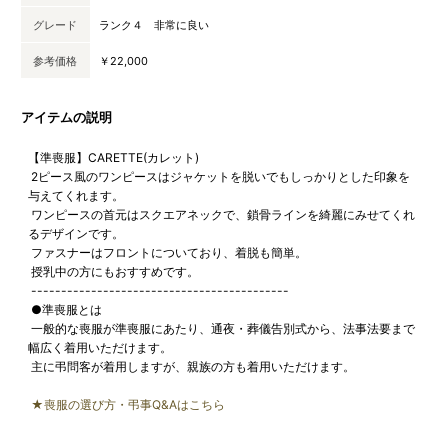
グレード
ランク４ 非常に良い
参考価格
￥22,000
アイテムの説明
【準喪服】CARETTE(カレット)
2ピース風のワンピースはジャケットを脱いでもしっかりとした印象を
与えてくれます。
ワンピースの首元はスクエアネックで、鎖骨ラインを綺麗にみせてくれ
るデザインです。
ファスナーはフロントについており、着脱も簡単。
授乳中の方にもおすすめです。
-------------------------------------------
●準喪服とは
一般的な喪服が準喪服にあたり、通夜・葬儀告別式から、法事法要まで
幅広く着用いただけます。
主に弔問客が着用しますが、親族の方も着用いただけます。
★喪服の選び方・弔事Q&Aはこちら