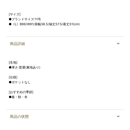
[サイズ]
●ブランドサイズ:11号
●《L》B96/W91/肩幅38.5/袖丈57.5/着丈51(cm)
商品詳細
[生地]
●厚さ:普通(裏地あり)
[仕様]
●ポケットなし
[おすすめの季節]
●春・秋・冬
商品の状態