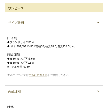
ワンピース
サイズ詳細
[サイズ]
●ブランドサイズ:11号
●《L》B92/W81/H101/肩幅38/袖丈38.5/着丈104.5(cm)
[着丈目安]
●155cm: ひざ下13.5㎝
●165cm: ひざ下9.5㎝
※モデル身長167cm
★着丈については
こちらのガイド
をご参照ください。
商品詳細
[生地]