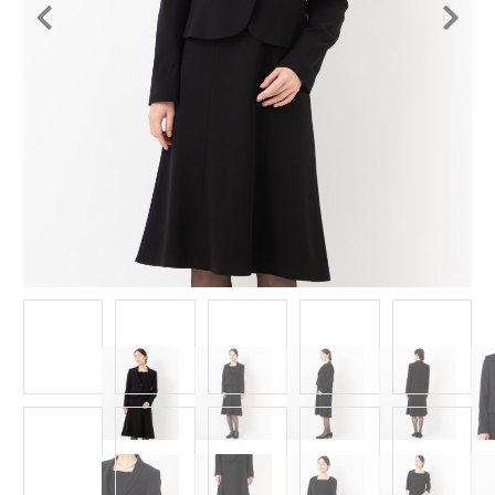
Item
1
of
14