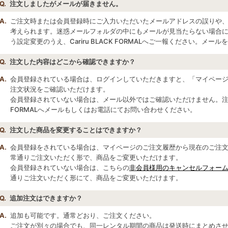
Q.
注文しましたがメールが届きません。
A.
ご注文時または会員登録時にご入力いただいたメールアドレスの誤りや
考えられます。迷惑メールフォルダの中にもメールが見当たらない場合には、ド
う設定変更のうえ、Cariru BLACK FORMALへご一報ください。メ
Q.
注文した内容はどこから確認できますか？
A.
会員登録されている場合は、ログインしていただきますと、「マイペー
注文状況をご確認いただけます。
会員登録されていない場合は、メール以外ではご確認いただけません。注文を確
FORMALへメールもしくはお電話にてお問い合わせください。
Q.
注文した商品を変更することはできますか？
A.
会員登録をされている場合は、マイページのご注文履歴から現在のご注
常通りご注文いただく形で、商品をご変更いただけます。
会員登録されていない場合は、こちらの
非会員様用のキャンセルフォー
通りご注文いただく形にて、商品をご変更いただけます。
Q.
追加注文はできますか？
A.
追加も可能です。通常どおり、ご注文ください。
ご注文が別々の場合でも、同一レンタル期間の商品は発送時にまとめさ