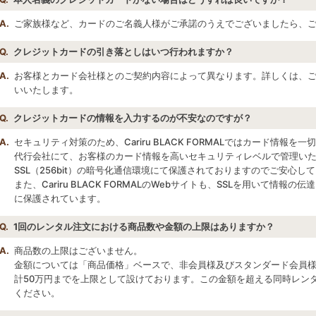
A.
ご家族様など、カードのご名義人様がご承諾のうえでございましたら、
Q.
クレジットカードの引き落としはいつ行われますか？
A.
お客様とカード会社様とのご契約内容によって異なります。詳しくは、
いいたします。
Q.
クレジットカードの情報を入力するのが不安なのですが？
A.
セキュリティ対策のため、Cariru BLACK FORMALではカード情報
代行会社にて、お客様のカード情報を高いセキュリティレベルで管理い
SSL（256bit）の暗号化通信環境にて保護されておりますのでご安心し
また、Cariru BLACK FORMALのWebサイトも、SSLを用いて情
に保護されています。
Q.
1回のレンタル注文における商品数や金額の上限はありますか？
A.
商品数の上限はございません。
金額については「商品価格」ベースで、非会員様及びスタンダード会員様
計50万円までを上限として設けております。この金額を超える同時レン
ください。