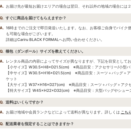
A.
お届け先が最短お届けエリアの場合は翌日、それ以外の地域の場合には
Q.
すぐに商品を届けてもらえますか？
A.
16時までのご注文で即日発送いたします。なお、お客様ご自身でバイク
も可能な場合がございます。
詳細はCariru BLACK FORMALへお問い合わせください。
Q.
梱包（ダンボール）サイズを教えてください。
A.
レンタル商品の内容によってサイズが異なりますが、下記を目安として
【小サイズ】W30.5×H8×D21.5(cm) ※商品目安：アクセサリー/小型
【中サイズ】W30.5×H16×D21.5(cm) ※商品目安：スーツ＋バッ
ケット
【大サイズ】W37×H16×D27(cm) ※商品目安：スーツ＋バッグ＋ア
【特大サイズ】W45×H22×D32(cm) ※商品目安：大型バッグやシ
Q.
送料はいくらですか？
A.
お届け地域や会員ランクなどによって送料が異なります。詳しくは
こち
Q.
配送業者を指定することはできますか？