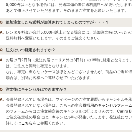
5,000円以上となる場合には、発送準備の際に送料無料へ変更いたしま
あとで修正させていただきます。そのままご注文をお願いいたします。
Q.
追加注文したら送料が加算されてしまったのですが・・・？
A.
レンタル料金が合計5,000円以上となる場合には、追加注文時にいった
送料無料へ変更いたします。そのままご注文ください。
Q.
注文はいつ確定されますか？
A.
お届け日2日前（最短お届けエリア外は3日前）の18時に確定となります
は、ご注文と同時に確定となります。
なお、確定に至らないケースはほとんどございませんが、商品のご返却
場合は、別途お客様へご連絡させていただきます。
Q.
注文後にキャンセルはできますか？
A.
会員登録されている場合は、マイページのご注文履歴からキャンセルを
会員登録されていない場合は、こちらの
非会員様用のキャンセルフォー
のフォームからはご注文確定後のキャンセルは行えませんので、Cariru BL
ご注文確定後の場合には、キャンセル料が発生いたします。発送後につ
詳しくは
こちら
をご参照ください。