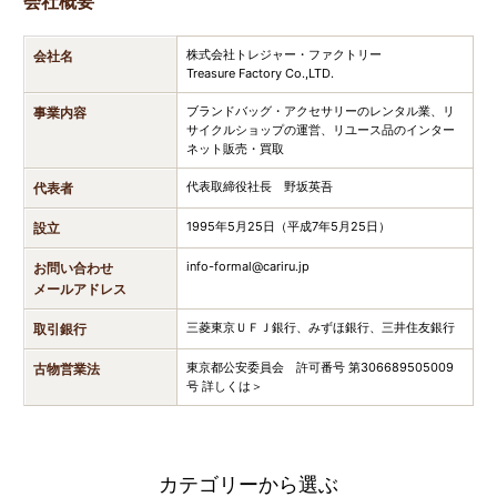
会社概要
株式会社トレジャー・ファクトリー
会社名
Treasure Factory Co.,LTD.
ブランドバッグ・アクセサリーのレンタル業、リ
事業内容
サイクルショップの運営、リユース品のインター
ネット販売・買取
代表取締役社長 野坂英吾
代表者
1995年5月25日（平成7年5月25日）
設立
info-formal@cariru.jp
お問い合わせ
メールアドレス
三菱東京ＵＦＪ銀行、みずほ銀行、三井住友銀行
取引銀行
東京都公安委員会 許可番号 第306689505009
古物営業法
号
詳しくは＞
カテゴリーから選ぶ