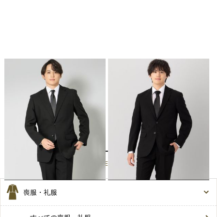
Select Shop
Select Shop
【メンズ夏喪服5点セット】レギュ
【メンズ夏喪服5点セット】スタン
ラーフィット・サマーフォーマルス
ダードサマーフォーマルスーツ&ア
ーツ&アパレルセット
パレルセット
9,980
円(税込)〜
9,980
円(税込)〜
カテゴリーから選ぶ
CATEGORY
喪服・礼服