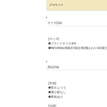
ジャケット
サイズ詳細
[サイズ]
●ブランドサイズ:9号
●B91/W84/肩幅37/袖丈59/腕まわり34/着丈
商品詳細
[生地]
●厚さ:ふつう
●透け感:なし
●裏地:あり
[仕様]