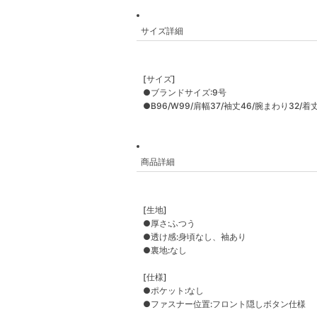
サイズ詳細
[サイズ]
●ブランドサイズ:9号
●B96/W99/肩幅37/袖丈46/腕まわり32/着丈5
商品詳細
[生地]
●厚さ:ふつう
●透け感:身頃なし、袖あり
●裏地:なし
[仕様]
●ポケット:なし
●ファスナー位置:フロント隠しボタン仕様