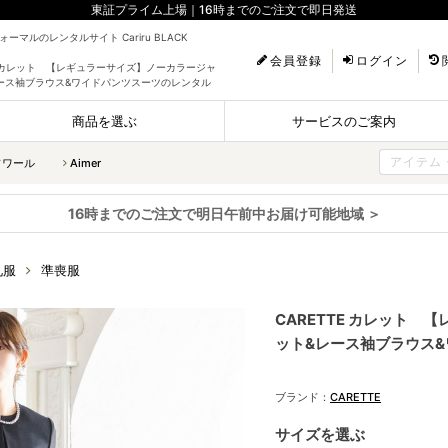
東証プライム上場｜16時までのご注文で即日発送
ーマルのレンタルサイト Cariru BLACK
会員登録
ログイン
TE カレット 【レギュラーサイズ】ノーカラージャ
ース袖ブラウス&ワイドパンツスーツのレンタル
商品を選ぶ
サービスのご案内
ソワール
Aimer
16時までのご注文で明日午前中お届け可能地域 ＞
礼服
準喪服
CARETTE カレット
ット&レース袖ブラウス
ブランド：
CARETTE
サイズを選ぶ