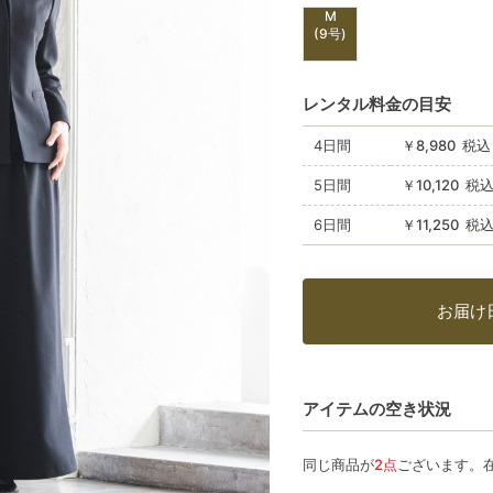
M
(9号)
レンタル料金の目安
4日間
￥8,980 税込
5日間
￥10,120 税
6日間
￥11,250 税
お届け
アイテムの空き状況
同じ商品が
2点
ございます。