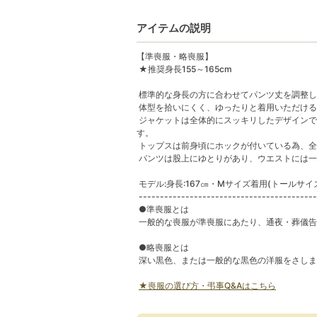
アイテムの説明
【準喪服・略喪服】
★推奨身長155～165cm
標準的な身長の方に合わせてパンツ丈を調整し
体型を拾いにくく、ゆったりと着用いただける
ジャケットは全体的にスッキリしたデザインで
す。
トップスは前身頃にホックが付いている為、全
パンツは股上にゆとりがあり、ウエストには一
モデル:身長:167㎝・Mサイズ着用(トールサイ
------------------------------------------
●準喪服とは
一般的な喪服が準喪服にあたり、通夜・葬儀告
●略喪服とは
深い黒色、または一般的な黒色の洋服をさしま
★喪服の選び方・弔事Q&Aはこちら