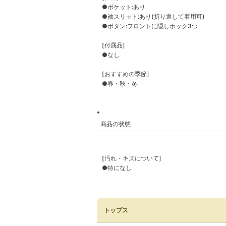
●ポケット:あり
●袖スリット:あり(折り返して着用可)
●ボタン:フロントに隠しホック3つ
[付属品]
●なし
[おすすめの季節]
●春・秋・冬
商品の状態
[汚れ・キズについて]
●特になし
トップス