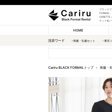
ブラックフォ
FORMAL
CARET
ケット&レ
HOME
注目ワード
喪服・礼服セット
東京
Cariru BLACK FORMALトップ
喪服・