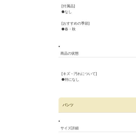
[付属品]
●なし
[おすすめの季節]
●春・秋
商品の状態
[キズ・汚れについて]
●特になし
パンツ
サイズ詳細