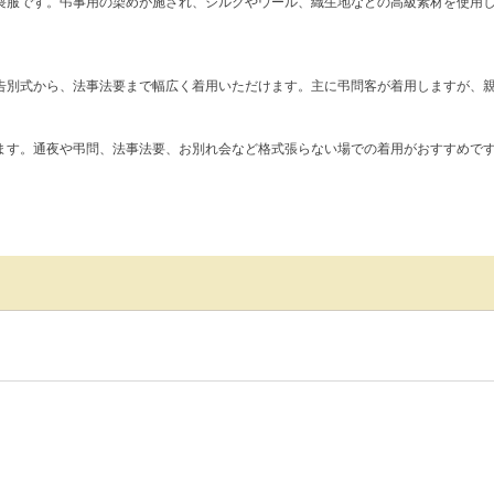
喪服です。弔事用の染めが施され、シルクやウール、織生地などの高級素材を使用
告別式から、法事法要まで幅広く着用いただけます。主に弔問客が着用しますが、
ます。通夜や弔問、法事法要、お別れ会など格式張らない場での着用がおすすめで