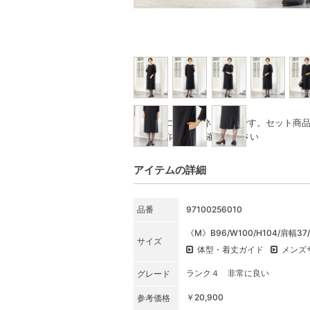
※写真はコーディネート例です。セット商
★SET内容をご確認ください
アイテムの詳細
品番
97100256010
《M》B96/W100/H104/肩幅37
サイズ
体型・着丈ガイド
メンズ
ランク４ 非常に良い
グレード
￥20,900
参考価格