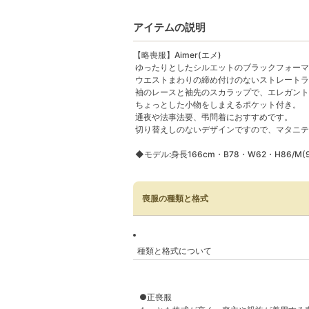
アイテムの説明
【略喪服】Aimer(エメ)
ゆったりとしたシルエットのブラックフォーマ
ウエストまわりの締め付けのないストレートラ
袖のレースと袖先のスカラップで、エレガント
ちょっとした小物をしまえるポケット付き。
通夜や法事法要、弔問着におすすめです。
切り替えしのないデザインですので、マタニテ
◆モデル:身長166cm・B78・W62・H86/M
喪服の種類と格式
種類と格式について
●正喪服