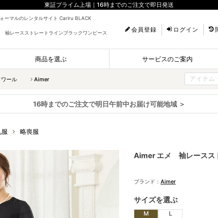
東証プライム上場｜16時までのご注文で即日発送
ーマルのレンタルサイト Cariru BLACK
会員登録
ログイン
 エメ 袖レースストレートラインブラックワンピース
商品を選ぶ
サービスのご案内
ソワール
Aimer
16時までのご注文で明日午前中お届け可能地域 ＞
礼服
略喪服
Aimer エメ 袖レー
ブランド：
Aimer
サイズを選ぶ
M
L