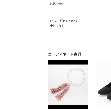
商品の状態
[キズ・汚れについて]
●特になし
コーディネート商品