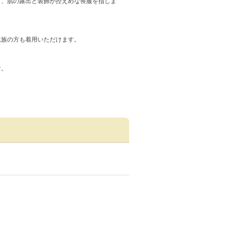
し、肌の露出と装飾が控えめな喪服を指しま
親族の方も着用いただけます。
す。