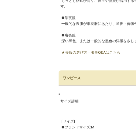
もっとも格式が高く、喪主や親族が着用する
す。
●準喪服
一般的な喪服が準喪服にあたり、通夜・葬儀
●略喪服
深い黒色、または一般的な黒色の洋服をさし
★喪服の選び方・弔事Q&Aはこちら
ワンピース
サイズ詳細
[サイズ]
●ブランドサイズ:M