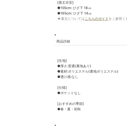
[着丈目安]
●155cm: ひざ下 18㎝
●165cm: ひざ下 14㎝
★着丈については
こちらのガイド
をご参照く
商品詳細
[生地]
●厚さ:普通(裏地あり)
●素材:ポリエステル(裏地ポリエステル)
●透け感:なし
[仕様]
●ポケットなし
[おすすめの季節]
●春・夏・初秋