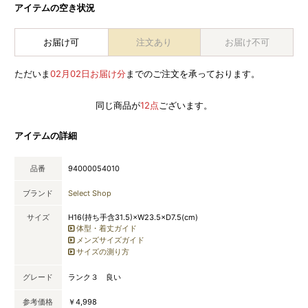
アイテムの空き状況
お届け可
注文あり
お届け不可
ただいま
02月02日お届け分
までのご注文を承っております。
同じ商品が
12点
ございます。
アイテムの詳細
品番
94000054010
ブランド
Select Shop
サイズ
H16(持ち手含31.5)×W23.5×D7.5(cm)
体型・着丈ガイド
メンズサイズガイド
サイズの測り方
グレード
ランク３ 良い
参考価格
￥4,998