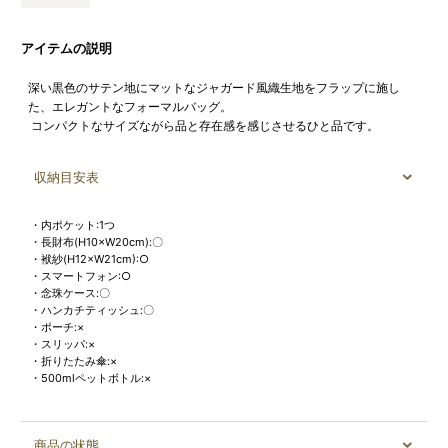
アイテムの説明
深い黒色のサテン地にマットなジャガード風織生地をフラップに施し
た、エレガントなフォーマルバッグ。
コンパクトなサイズながら品と存在感を感じさせるひと品です。
収納目安表
・内ポケット:1つ
・長財布(H10×W20cm):〇
・袱紗(H12×W21cm):○
・スマートフォン:○
・念珠ケース:〇
・ハンカチティッシュ:〇
・ポーチ:×
・スリッパ:×
・折りたたみ傘:×
・500mlペットボトル:×
商品の状態