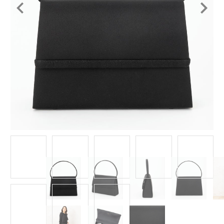
Item
1
of
8