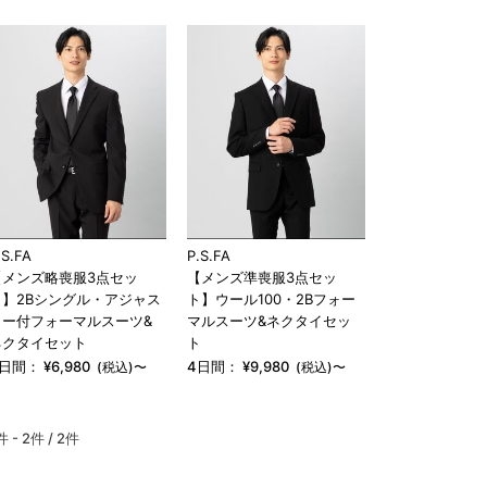
.S.FA
P.S.FA
【メンズ略喪服3点セッ
【メンズ準喪服3点セッ
ト】2Bシングル・アジャス
ト】ウール100・2Bフォー
ター付フォーマルスーツ&
マルスーツ&ネクタイセッ
ネクタイセット
ト
4日間：
¥
6,980
4日間：
¥
9,980
(税込)〜
(税込)〜
件 - 2件 /
2件