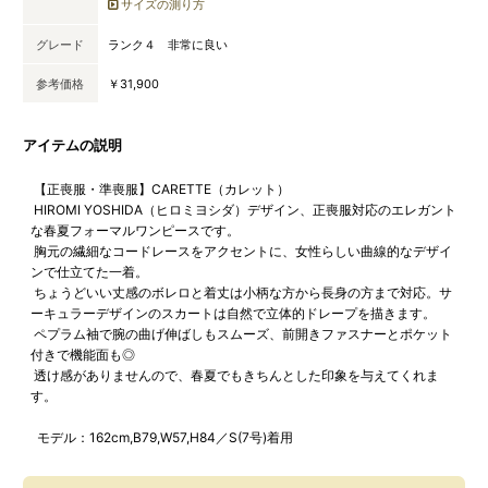
サイズの測り方
グレード
ランク４ 非常に良い
参考価格
￥31,900
アイテムの説明
【正喪服・準喪服】CARETTE（カレット）
HIROMI YOSHIDA（ヒロミヨシダ）デザイン、正喪服対応のエレガント
な春夏フォーマルワンピースです。
胸元の繊細なコードレースをアクセントに、女性らしい曲線的なデザイ
ンで仕立てた一着。
ちょうどいい丈感のボレロと着丈は小柄な方から長身の方まで対応。サ
ーキュラーデザインのスカートは自然で立体的ドレープを描きます。
ペプラム袖で腕の曲げ伸ばしもスムーズ、前開きファスナーとポケット
付きで機能面も◎
透け感がありませんので、春夏でもきちんとした印象を与えてくれま
す。
モデル：162cm,B79,W57,H84／S(7号)着用