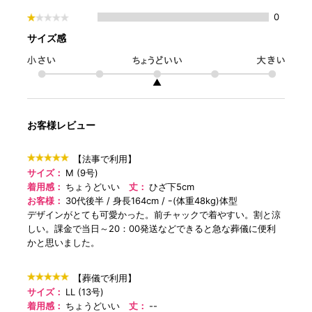
0
サイズ感
▲
お客様レビュー
【法事で利用】
サイズ：
M (9号)
着用感：
ちょうどいい
丈：
ひざ下5cm
お客様：
30代後半
身長164cm
ｰ(体重48kg)体型
デザインがとても可愛かった。前チャックで着やすい。割と涼
しい。課金で当日～20：00発送などできると急な葬儀に便利
かと思いました。
【葬儀で利用】
サイズ：
LL (13号)
着用感：
ちょうどいい
丈：
--