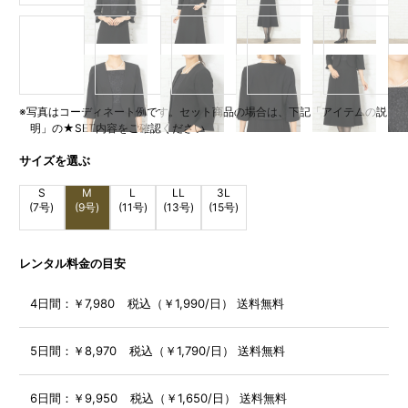
※写真はコーディネート例です。セット商品の場合は、下記「アイテムの説
明」の★SET内容をご確認ください
サイズを選ぶ
S
M
L
LL
3L
(7号)
(9号)
(11号)
(13号)
(15号)
レンタル料金の目安
4日間：
￥7,980 税込（￥1,990/日） 送料無料
5日間：
￥8,970 税込（￥1,790/日） 送料無料
6日間：
￥9,950 税込（￥1,650/日） 送料無料