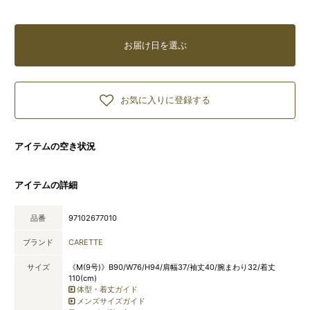
お届け日を選ぶ
お気に入りに登録する
アイテムの空き状況
アイテムの詳細
品番
97102677010
ブランド
CARETTE
サイズ
《M(9号)》B90/W76/H94/肩幅37/袖丈40/腕まわり32/着丈
110(cm)
体型・着丈ガイド
メンズサイズガイド