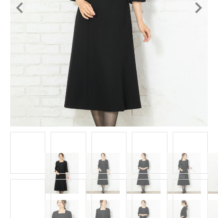
Item
1
of
15