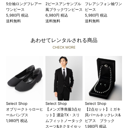
5分袖ロングフレアー
2ピースアンサンブル
フレアシフォン袖ワン
ワンピース
風ブラックワンピース
ピース
5,980円 税込
6,980円 税込
5,980円 税込
送料無料
送料無料
送料無料
あわせてレンタルされる商品
CHECK MORE
Select Shop
Select Shop
Select Shop
オブリークトゥローヒ
【メンズ準喪服3点セ
【2点セット】ミガキ
ールパンプス
ット】濃染TX・スリ
貝パールネックレス&
1,980円 税込
ムフィットノータック
ピアス ブラック
スーツ&ネクタイセッ
1,980円 税込