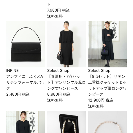
ト
7,980円 税込
送料無料
INFINE
Select Shop
Select Shop
アンフィニ ふくれV
【春夏用・7点セッ
【8点セット】サテン
サテンフォーマルバッ
ト】アンサンブル風ロ
二重襟ジャケット＆セ
グ
ング丈ワンピース
ットアップ風ロングワ
2,480円 税込
8,980円 税込
ンピース
送料無料
12,900円 税込
送料無料