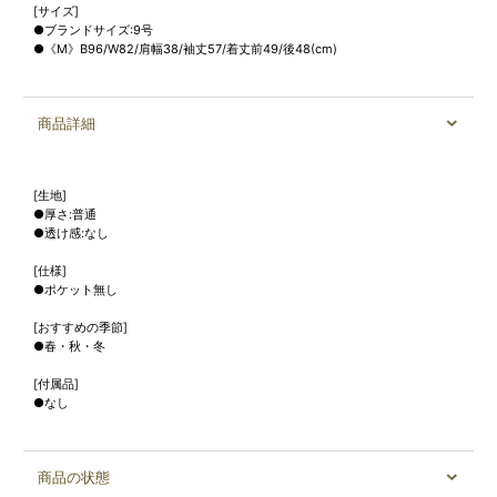
[サイズ]
●ブランドサイズ:9号
●《M》B96/W82/肩幅38/袖丈57/着丈前49/後48(cm)
商品詳細
[生地]
●厚さ:普通
●透け感:なし
[仕様]
●ポケット無し
[おすすめの季節]
●春・秋・冬
[付属品]
●なし
商品の状態