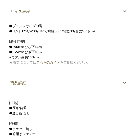
サイズ表記
●ブランドサイズ:9号
●《M》B94/W80/H102/肩幅36.5/袖丈36/着丈105(cm)
[着丈目安]
●155cm: ひざ下14㎝
●165cm: ひざ下10㎝
※モデル身長163cm
★着丈については
こちらのガイド
をご参照ください。
商品詳細
[生地]
●厚さ:普通
●透け感:なし
[仕様]
●ポケット無し
●前開きファスナー