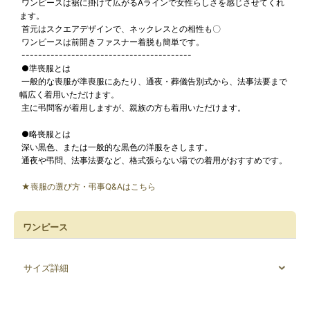
ワンピースは裾に掛けて広がるAラインで女性らしさを感じさせてくれ
ます。
首元はスクエアデザインで、ネックレスとの相性も〇
ワンピースは前開きファスナー着脱も簡単です。
-----------------------------------------
●準喪服とは
一般的な喪服が準喪服にあたり、通夜・葬儀告別式から、法事法要まで
幅広く着用いただけます。
主に弔問客が着用しますが、親族の方も着用いただけます。
●略喪服とは
深い黒色、または一般的な黒色の洋服をさします。
通夜や弔問、法事法要など、格式張らない場での着用がおすすめです。
★喪服の選び方・弔事Q&Aはこちら
ワンピース
サイズ詳細