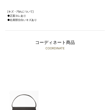
[キズ・汚れについて]
●正面ヨレあり
●右肩部分白いキズあり
コーディネート商品
COORDINATE
CARETTE
￥2,480(税込)～