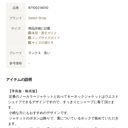
品番
97100214010
ブランド
Select Shop
サイズ
商品詳細に記載
体型・着丈ガイド
メンズサイズガイド
サイズの測り方
グレード
ランク３ 良い
参考価格
-
アイテムの説明
【準喪服・略喪服】
定番のノーカラージャケットと比べてキーネックジャケットはウエスト
シェイプできるデザインですので、すっきりとシャープに着て頂けま
す。
小柄な方にもおすすめのデザインです。
ジャケットのボタンは飾りで、裏についているホックで留めていただき
ます。