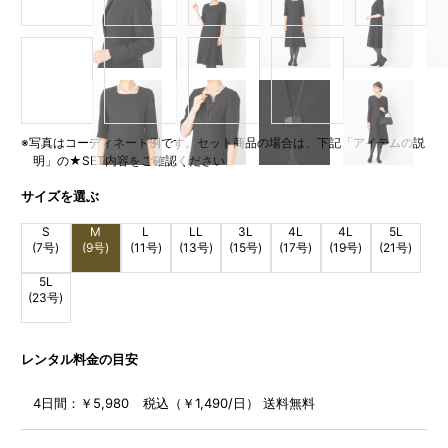
※写真はコーディネート例です。セット商品の場合は、下記「アイテムの説
明」の★SET内容をご確認ください
サイズを選ぶ
S
M
L
LL
3L
4L
4L
5L
(7号)
(9号)
(11号)
(13号)
(15号)
(17号)
(19号)
(21号)
5L
(23号)
レンタル料金の目安
4日間：
￥5,980 税込（￥1,490/日） 送料無料