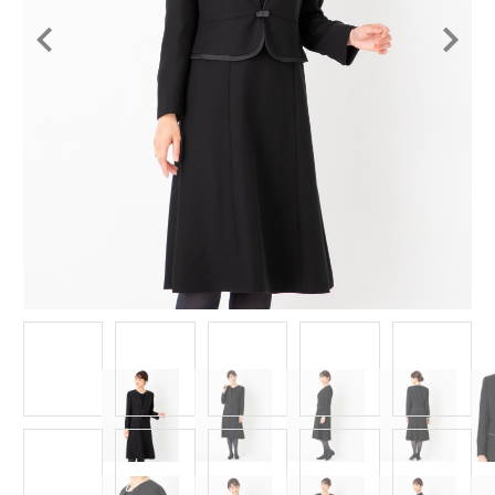
Item
1
of
14