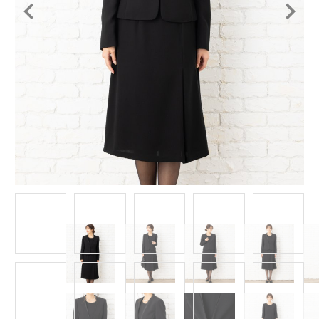
Item
1
of
14