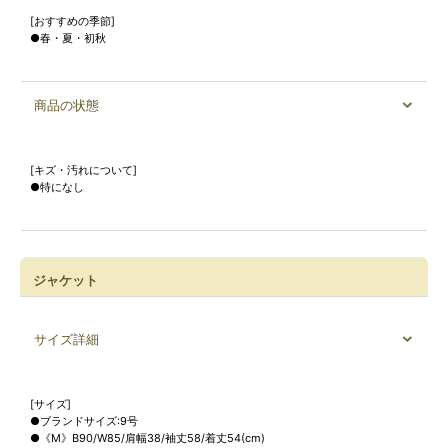
[おすすめの季節]
●春・夏・初秋
商品の状態
[キズ・汚れについて]
●特になし
ジャケット
サイズ詳細
[サイズ]
●ブランドサイズ:9号
●《M》B90/W85/肩幅38/袖丈58/着丈54(cm)