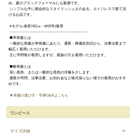
め、夏のブラックフォーマルにも最適です。
シンプルな中に都会的なスタイリッシュさのある、エイジレスで着て頂
けるお品です。
※モデル:身長162㎝・M(9号)着用
-------------------------------------------
●準喪服とは
一般的な喪服が準喪服にあたり、通夜・葬儀告別式から、法事法要まで
幅広く着用いただけます。
主に弔問客が着用しますが、親族の方も着用いただけます。
●略喪服とは
深い黒色、または一般的な黒色の洋服をさします。
通夜や弔問、法事法要、お別れ会など格式張らない場での着用がおすす
めです。
★喪服の選び方・弔事Q&Aはこちら
ワンピース
サイズ詳細