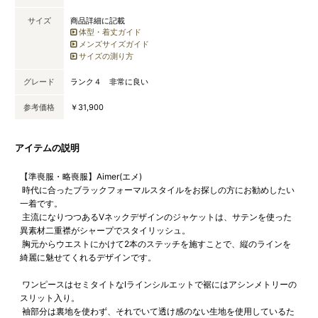
サイズ
商品詳細に記載
体型・着丈ガイド
メンズサイズガイド
サイズの測り方
グレード
ランク４ 非常に良い
参考価格
￥31,900
アイテムの説明
【準喪服・略喪服】Aimer(エメ)
時代に合ったブラックフォーマルスタイルをお探しの方にお勧めしたい
一着です。
主流になりつつあるVネックデザインのジャケットは、サテンを使った
異素材二重襟がシャープでスタイリッシュ。
胸元からウエストにかけて2本のステッチを施すことで、縦のラインを
綺麗に魅せてくれるデザインです。
ワンピースはセミタイトなIラインシルエットで裾にはアシンメトリーの
スリット入り。
袖部分は裏地を使わず、それでいて透け感のない生地を使用しているた