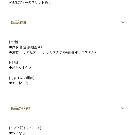
※袖先に5cmのスリットあり
商品詳細
[生地]
●厚さ:普通(裏地あり)
●素材:トリアセテート、ポリエステル(裏地:ポリエステル)
[仕様]
●ポケット付き
[おすすめの季節]
●春・秋・冬
商品の状態
[キズ・汚れについて]
●特になし