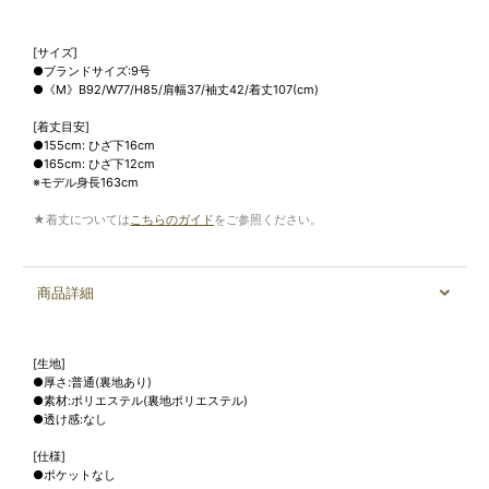
[サイズ]
●ブランドサイズ:9号
●《M》B92/W77/H85/肩幅37/袖丈42/着丈107(cm)
[着丈目安]
●155cm: ひざ下16cm
●165cm: ひざ下12cm
※モデル身長163cm
★着丈については
こちらのガイド
をご参照ください。
商品詳細
[生地]
●厚さ:普通(裏地あり)
●素材:ポリエステル(裏地ポリエステル)
●透け感:なし
[仕様]
●ポケットなし