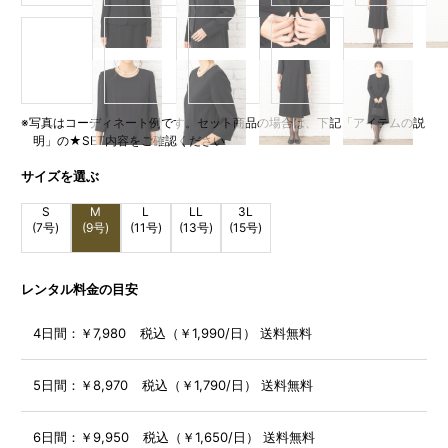
※写真はコーディネート例です。セット商品の場合は、下記「アイテムの説
明」の★SET内容をご確認ください
サイズを選ぶ
S
M
L
LL
3L
(7号)
(9号)
(11号)
(13号)
(15号)
レンタル料金の目安
4日間：
￥7,980 税込（￥1,990/日） 送料無料
5日間：
￥8,970 税込（￥1,790/日） 送料無料
6日間：
￥9,950 税込（￥1,650/日） 送料無料