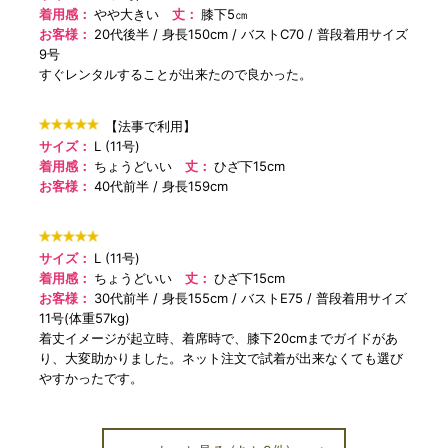
着用感：
やや大きい
丈：
膝下5㎝
お客様：
20代後半
身長150cm
バストC70
普段着用サイズ
9号
すぐレンタルすることが出来たので良かった。
【法事で利用】
サイズ：
L (11号)
着用感：
ちょうどいい
丈：
ひざ下15cm
お客様：
40代前半
身長159cm
サイズ：
L (11号)
着用感：
ちょうどいい
丈：
ひざ下15cm
お客様：
30代前半
身長155cm
バストE75
普段着用サイズ
11号(体重57kg)
着丈イメージが起立時、着席時で、膝下20cmまでガイドがあ
り、大変助かりました。ネット注文で試着が出来なくても選び
やすかったです。