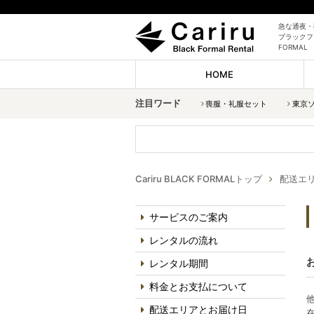
急な通夜・
ブラックフォ
FORMAL
HOME
注目ワード
喪服・礼服セット
東京
Cariru BLACK FORMALトップ
配送エ
サービスのご案内
レンタルの流れ
レンタル期間
料金とお支払について
配送エリアとお届け日