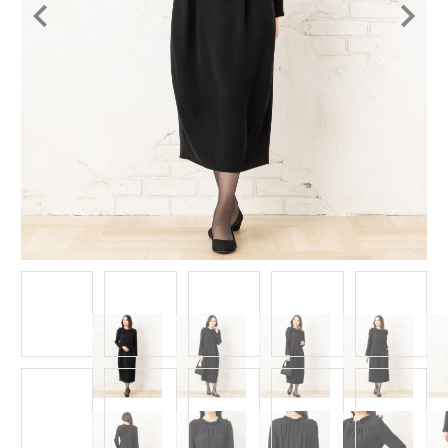
Item
1
of
10