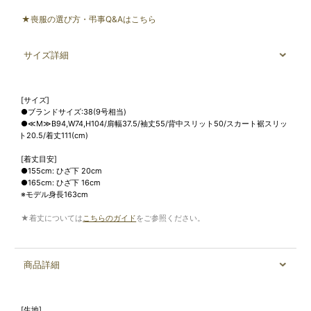
★喪服の選び方・弔事Q&Aはこちら
サイズ詳細
[サイズ]
●ブランドサイズ:38(9号相当)
●≪M≫B94,W74,H104/肩幅37.5/袖丈55/背中スリット50/スカート裾スリッ
ト20.5/着丈111(cm)
[着丈目安]
●155cm: ひざ下 20cm
●165cm: ひざ下 16cm
※モデル身長163cm
★着丈については
こちらのガイド
をご参照ください。
商品詳細
[生地]