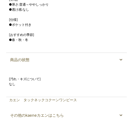
●厚さ:普通～ややしっかり
●透け感:なし
[仕様]
●ポケット付き
[おすすめの季節]
●春・秋・冬
商品の状態
[汚れ・キズについて]
なし
カエン タックネックコクーンワンピース
その他のkaeneカエンはこちら