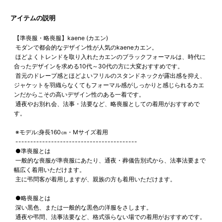
アイテムの説明
【準喪服・略喪服】kaene (カエン)
モダンで都会的なデザイン性が人気のkaeneカエン。
ほどよくトレンドを取り入れたカエンのブラックフォーマルは、時代に
合ったデザインを求める10代～30代の方に大変おすすめです。
首元のドレープ感とほどよいフリルのスタンドネックが露出感を抑え、
ジャケットを羽織らなくてもフォーマル感がしっかりと感じられるカエ
ンだからこその高いデザイン性のある一着です。
通夜やお別れ会、法事・法要など、略喪服としての着用がおすすめで
す。
※モデル:身長160㎝・Mサイズ着用
-----------------------------------------
●準喪服とは
一般的な喪服が準喪服にあたり、通夜・葬儀告別式から、法事法要まで
幅広く着用いただけます。
主に弔問客が着用しますが、親族の方も着用いただけます。
●略喪服とは
深い黒色、または一般的な黒色の洋服をさします。
通夜や弔問、法事法要など、格式張らない場での着用がおすすめです。