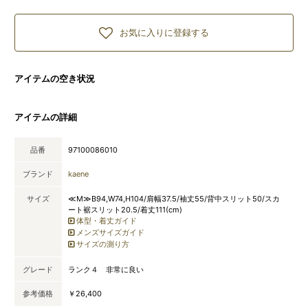
お気に入りに登録する
アイテムの空き状況
アイテムの詳細
品番
97100086010
ブランド
kaene
サイズ
≪M≫B94,W74,H104/肩幅37.5/袖丈55/背中スリット50/スカ
ート裾スリット20.5/着丈111(cm)
体型・着丈ガイド
メンズサイズガイド
サイズの測り方
グレード
ランク４ 非常に良い
参考価格
￥26,400