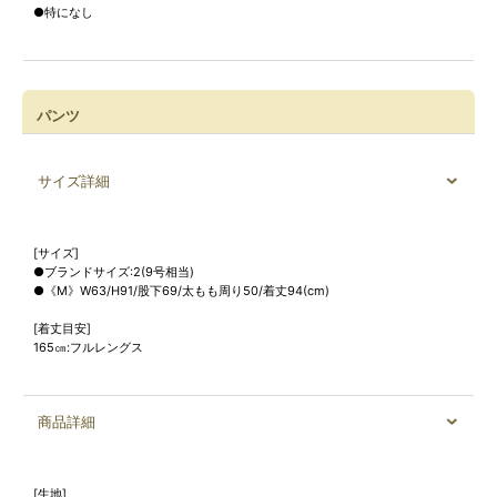
●特になし
パンツ
サイズ詳細
[サイズ]
●ブランドサイズ:2(9号相当)
●《M》W63/H91/股下69/太もも周り50/着丈94(cm)
[着丈目安]
165㎝:フルレングス
商品詳細
[生地]