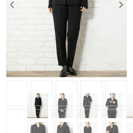
Item
1
of
15