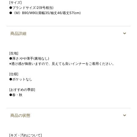
[サイズ]
●ブランドサイズ:2(9号相当)
●《M》B90/W90/肩幅35/袖丈46/着丈57(cm)
商品詳細
[生地]
●厚さ:やや薄手(裏地なし)
※透け感が御座いますので、見えても良いインナーをご着用ください。
[仕様]
●ポケットなし
[おすすめの季節]
●春・秋
商品の状態
[キズ・汚れについて]