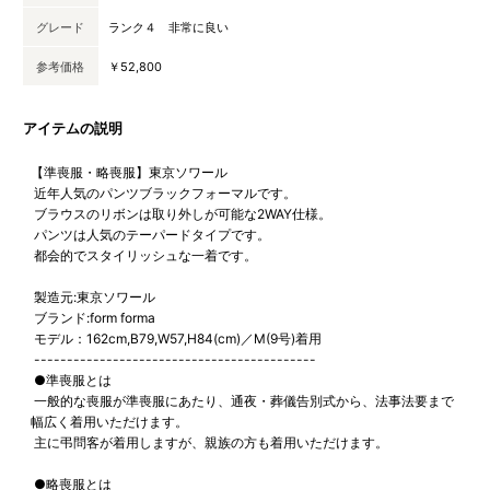
グレード
ランク４ 非常に良い
参考価格
￥52,800
アイテムの説明
【準喪服・略喪服】東京ソワール
近年人気のパンツブラックフォーマルです。
ブラウスのリボンは取り外しが可能な2WAY仕様。
パンツは人気のテーパードタイプです。
都会的でスタイリッシュな一着です。
製造元:東京ソワール
ブランド:form forma
モデル：162cm,B79,W57,H84(cm)／M(9号)着用
-------------------------------------------
●準喪服とは
一般的な喪服が準喪服にあたり、通夜・葬儀告別式から、法事法要まで
幅広く着用いただけます。
主に弔問客が着用しますが、親族の方も着用いただけます。
●略喪服とは