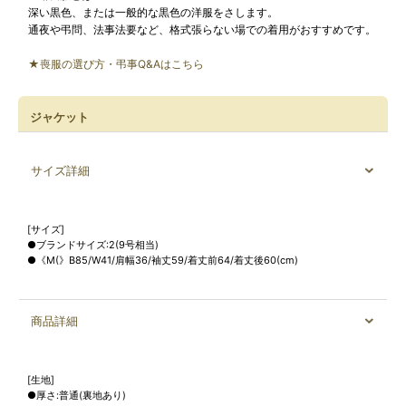
深い黒色、または一般的な黒色の洋服をさします。
通夜や弔問、法事法要など、格式張らない場での着用がおすすめです。
★喪服の選び方・弔事Q&Aはこちら
ジャケット
サイズ詳細
[サイズ]
●ブランドサイズ:2(9号相当)
●《M(》B85/W41/肩幅36/袖丈59/着丈前64/着丈後60(cm)
商品詳細
[生地]
●厚さ:普通(裏地あり)