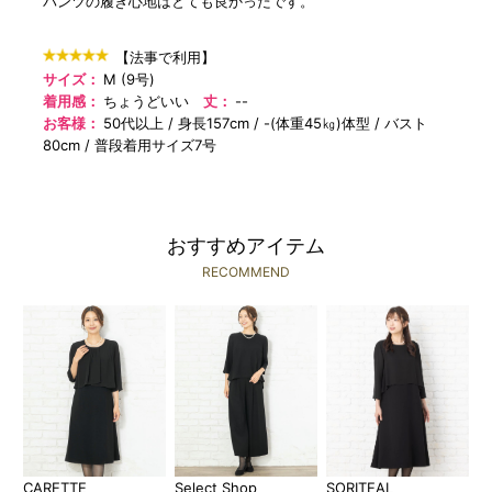
パンツの履き心地はとても良かったです。
【法事で利用】
サイズ：
M (9号)
着用感：
ちょうどいい
丈：
--
お客様：
50代以上
身長157cm
-(体重45㎏)体型
バスト
80cm
普段着用サイズ7号
おすすめアイテム
RECOMMEND
CARETTE
Select Shop
SORITEAL