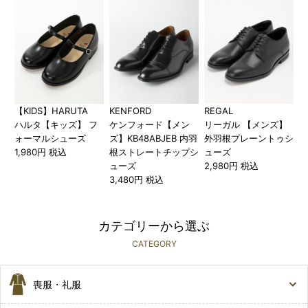
【KIDS】HARUTA
KENFORD
REGAL
ハルタ【キッズ】 フ
ケンフォード【メン
リーガル 【メンズ】
ォーマルシューズ
ズ】KB48ABJEB 内羽
外羽根プレーントゥシ
1,980円 税込
根ストレートチップシ
ューズ
ューズ
2,980円 税込
3,480円 税込
カテゴリーから選ぶ
CATEGORY
喪服・礼服