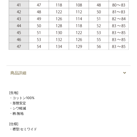
商品詳細
[生地]
・コットン100%
・形態安定
・シワ軽減
・柄:無地
[仕様]
・襟型:セミワイド