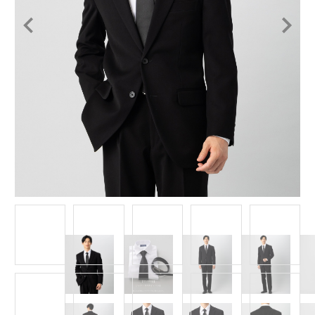
Item
1
of
15