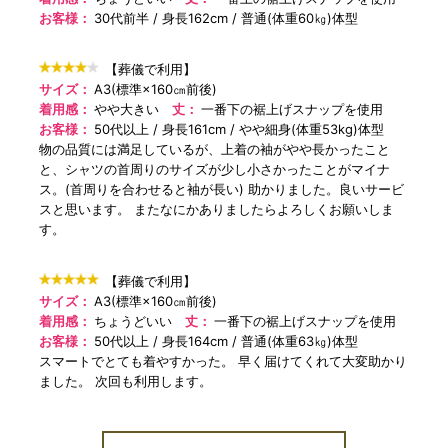
お客様：
30代前半
身長162cm
普通(体重60㎏)体型
【葬儀で利用】
サイズ：
A3(標準×160㎝前後)
着用感：
やや大きい
丈：
一番下の裾上げスナップを使用
お客様：
50代以上
身長161cm
やや細身(体重53kg)体型
物の品質には満足しているが、上着の袖がやや長かったこと
と、シャツの首周りのサイズが少し小さかったことがマイナ
ス。(首周りを合わせると袖が長い) 助かりました。良いサービ
スと思います。 またなにかありましたらよろしくお願いしま
す。
【葬儀で利用】
サイズ：
A3(標準×160㎝前後)
着用感：
ちょうどいい
丈：
一番下の裾上げスナップを使用
お客様：
50代以上
身長164cm
普通(体重63㎏)体型
スマートでとても着やすかった。 早く届けてくれて大変助かり
ました。 次回も利用します。