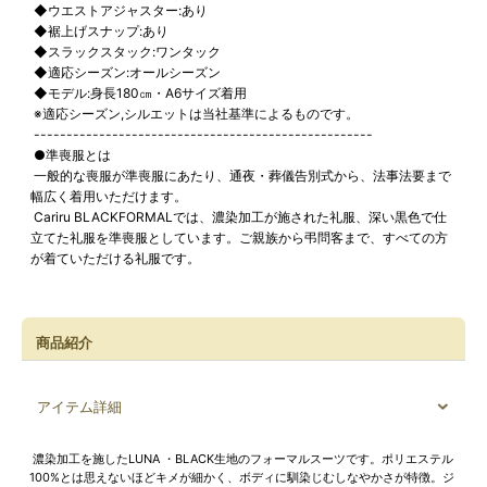
◆ウエストアジャスター:あり
◆裾上げスナップ:あり
◆スラックスタック:ワンタック
◆適応シーズン:オールシーズン
◆モデル:身長180㎝・A6サイズ着用
※適応シーズン,シルエットは当社基準によるものです。
----------------------------------------------------
●準喪服とは
一般的な喪服が準喪服にあたり、通夜・葬儀告別式から、法事法要まで
幅広く着用いただけます。
Cariru BLACKFORMALでは、濃染加工が施された礼服、深い黒色で仕
立てた礼服を準喪服としています。ご親族から弔問客まで、すべての方
が着ていただける礼服です。
商品紹介
アイテム詳細
濃染加工を施したLUNA ・BLACK生地のフォーマルスーツです。ポリエステル
100%とは思えないほどキメが細かく、ボディに馴染じむしなやかさが特徴。ジ