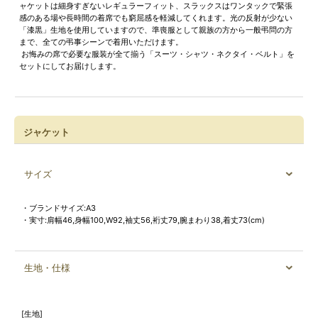
ャケットは細身すぎないレギュラーフィット、スラックスはワンタックで緊張
感のある場や長時間の着席でも窮屈感を軽減してくれます。光の反射が少ない
「漆黒」生地を使用していますので、準喪服として親族の方から一般弔問の方
まで、全ての弔事シーンで着用いただけます。
お悔みの席で必要な服装が全て揃う「スーツ・シャツ・ネクタイ・ベルト」を
セットにしてお届けします。
ジャケット
サイズ
・ブランドサイズ:A3
・実寸:肩幅46,身幅100,W92,袖丈56,裄丈79,腕まわり38,着丈73(cm)
生地・仕様
[生地]