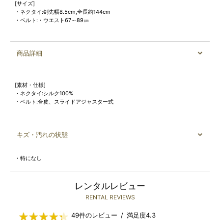
[サイズ]
・ネクタイ:剣先幅8.5cm,全長約144cm
・ベルト:・ウエスト67～89㎝
商品詳細
[素材・仕様]
・ネクタイ:シルク100%
・ベルト:合皮、スライドアジャスター式
キズ・汚れの状態
・特になし
レンタルレビュー
RENTAL REVIEWS
49件のレビュー / 満足度4.3