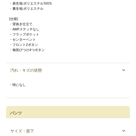
・表生地:ポリエステル100%
・裏生地:ポリエステル
[仕様]
・背抜き仕立て
・AMFステッチなし
・フラップポケット
・センターベント
・フロント2ボタン
・袖並びつけ4つボタン
汚れ・キズの状態
・特になし
パンツ
サイズ・股下