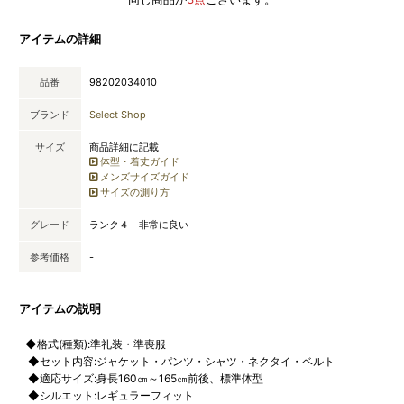
アイテムの詳細
品番
98202034010
ブランド
Select Shop
サイズ
商品詳細に記載
体型・着丈ガイド
メンズサイズガイド
サイズの測り方
グレード
ランク４ 非常に良い
参考価格
-
アイテムの説明
◆格式(種類):準礼装・準喪服
◆セット内容:ジャケット・パンツ・シャツ・ネクタイ・ベルト
◆適応サイズ:身長160㎝～165㎝前後、標準体型
◆シルエット:レギュラーフィット