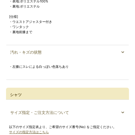
・表地:ポリエステル100%
・裏地:ポリエステル
[仕様]
・ウエストアジャスター付き
・ワンタック
・裏地前膝まで
汚れ・キズの状態
・左膝にスレによる白っぽい色落ちあり
シャツ
サイズ指定・ご注文方法について
以下のサイズ指定表より、ご希望のサイズ番号(No) をご指定ください。
サイズの指定方法はこちら