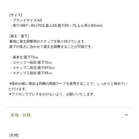
[サイズ]
・ブランドサイズ:A3
・実寸:W67～80,H102,股上26,股下65～73,もも周り60(cm)
[着丈・股下]
裏地に着丈調整用のスナップを取り付けています。
股下の長さに合わせて着丈を調整することが可能です。
・基本丈:股下73㎝
・スナップ一段目:股下70㎝
・スナップ二段目:股下67.5㎝
・スナップ三段目:股下65㎝
※留めが緩い場合は同梱の両面テープを使用することで、しっかりと留めてい
ただけます。
※アイロンでプレスをかけないよう、お願いいたします。
生地・仕様
[生地]