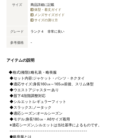
サイズ
商品詳細に記載
体型・着丈ガイド
メンズサイズガイド
サイズの測り方
グレード
ランク４ 非常に良い
参考価格
-
アイテムの説明
◆格式(種類):略礼装・略喪服
◆セット内容:ジャケット・パンツ・ネクタイ
◆適応サイズ:身長160㎝～165㎝前後、スリム体型
◆ウエストアジャスター:あり
◆股下4段階調整対応
◆シルエット:レギュラーフィット
◆スラックス:ノータック
◆適応シーズン:オールシーズン
◆モデル:身長180㎝・A6サイズ着用
※適応シーズン,シルエットは当社基準によるものです。
------------------------------------------
●略喪服とは