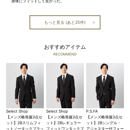
身体にフィットして良かった。
もっと見る (あと25件)
おすすめアイテム
RECOMMEND
Select Shop
Select Shop
P.S.FA
【メンズ略喪服3点セ
【メンズ略喪服3点セ
【メンズ略喪服3点セ
ット】2Bスリムフィ
ット】2Bレギュラー
ット】2Bシングル・
ットノータックブラッ
フィットワンタックブ
アジャスター付フォー