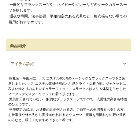
一般的なブラックスーツや、ネイビーやグレーなどのダークカラースー
ツを指します。
通夜や弔問、法事法要、平服指定のある式典など、格式張らない場での
着用がおすすめです。
商品紹介
アイテム詳細
略礼装・平服用に、ポリエステル100%のベーシックなブラックスーツをご用
意しました。ポリエステル素材特有のハリ感とライトな着心地。ジャケットは
程よいゆとりのあるレギュラーフィット、スラックスはスリム体型を生かした
ノータックでスタイリッシュに着て頂けます。
濃染加工されていない一般的なブラックスーツですので、汎用性の高さも特徴
のひとつです。
平服指定の式場、お通夜のみ参列される方、ご自宅への弔問着をお探しの方、
お仕事後や外出先から直接向かわれる方やスーツ・喪服を着慣れない若い世代
の方など、幅広くおすすめできる一着です。