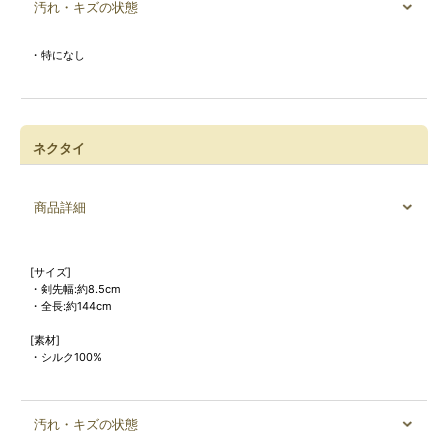
汚れ・キズの状態
・特になし
ネクタイ
商品詳細
[サイズ]
・剣先幅:約8.5cm
・全長:約144cm
[素材]
・シルク100%
汚れ・キズの状態