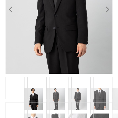
Item
1
of
10