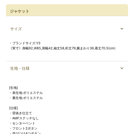
ジャケット
サイズ
・ブランドサイズ:Y3
《実寸》身幅92,W85,肩幅42,袖丈58,裄丈79,腕まわり36,着丈70.5(cm)
生地・仕様
[生地]
・表生地:ポリエステル
・裏生地:ポリエステル
[仕様]
・背抜き仕立て
・AMFステッチなし
・センターベント
・フロント2ボタン
・並びつけ4つボタン