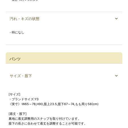
汚れ・キズの状態
・特になし
パンツ
サイズ・股下
[サイズ]
・ブランドサイズ:Y3
《実寸》:W65～78,H90,股上23.5,股下67～74,もも周り58(cm)
[着丈・股下]
裏地に着丈調整用のスナップを取り付けています。
股下の長さに合わせて着丈を調整することが可能です。