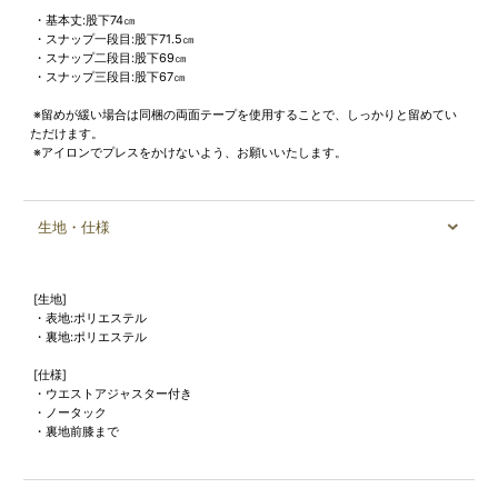
・基本丈:股下74㎝
・スナップ一段目:股下71.5㎝
・スナップ二段目:股下69㎝
・スナップ三段目:股下67㎝
※留めが緩い場合は同梱の両面テープを使用することで、しっかりと留めてい
ただけます。
※アイロンでプレスをかけないよう、お願いいたします。
生地・仕様
[生地]
・表地:ポリエステル
・裏地:ポリエステル
[仕様]
・ウエストアジャスター付き
・ノータック
・裏地前膝まで