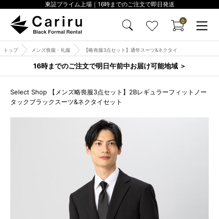
東証プライム上場｜16時までのご注文で即日発送
0
トップ
メンズ喪服・礼服
【略喪服3点セット】通年スーツ&ネクタイ
16時までのご注文で明日午前中お届け可能地域 ＞
Select Shop 【メンズ略喪服3点セット】2Bレギュラーフィットノー
タックブラックスーツ&ネクタイセット