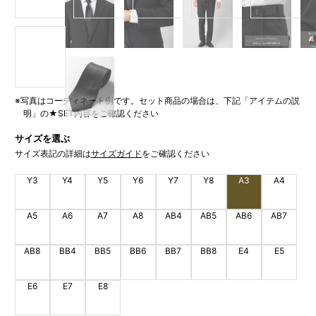
※写真はコーディネート例です。セット商品の場合は、下記「アイテムの説
明」の★SET内容をご確認ください
サイズを選ぶ
サイズ表記の詳細は
サイズガイド
をご確認ください
Y3
Y4
Y5
Y6
Y7
Y8
A3
A4
A5
A6
A7
A8
AB4
AB5
AB6
AB7
AB8
BB4
BB5
BB6
BB7
BB8
E4
E5
E6
E7
E8