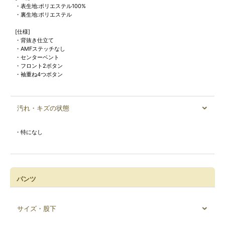
・表生地:ポリエステル100%
・裏生地:ポリエステル
[仕様]
・背抜き仕立て
・AMFステッチなし
・センターベント
・フロント2ボタン
・袖重ね4つボタン
汚れ・キズの状態
・特になし
パンツ
サイズ・股下