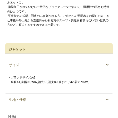
ルエットに。
濃染加工されていない一般的なブラックスーツですので、汎用性の高さも特徴
のひとつです。
平服指定の式場、通夜のみ参列される方、ご自宅への弔問着をお探しの方、お
仕事後や外出先から直接向かわれる方やスーツ・喪服を着慣れない若い世代の
方など、幅広くおすすめできる一着です。
ジャケット
サイズ
・ブランドサイズ:A3
・肩幅44,身幅96,W87,袖丈58,裄丈80,腕まわり32,着丈71(cm)
生地・仕様
[生地]