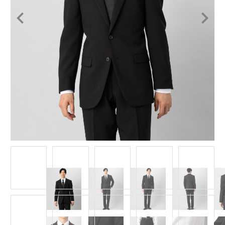
Item
1
of
11