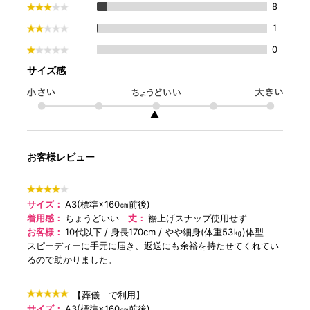
8
1
0
サイズ感
▲
お客様レビュー
サイズ：
A3(標準×160㎝前後)
着用感：
ちょうどいい
丈：
裾上げスナップ使用せず
お客様：
10代以下
身長170cm
やや細身(体重53㎏)体型
スピーディーに手元に届き、返送にも余裕を持たせてくれてい
るので助かりました。
【葬儀 で利用】
サイズ：
A3(標準×160㎝前後)