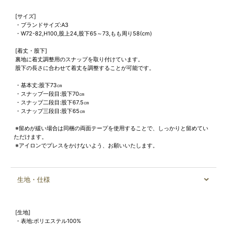
[サイズ]
・ブランドサイズ:A3
・W72-82,H100,股上24,股下65～73,もも周り58(cm)
[着丈・股下]
裏地に着丈調整用のスナップを取り付けています。
股下の長さに合わせて着丈を調整することが可能です。
・基本丈:股下73㎝
・スナップ一段目:股下70㎝
・スナップ二段目:股下67.5㎝
・スナップ三段目:股下65㎝
※留めが緩い場合は同梱の両面テープを使用することで、しっかりと留めてい
ただけます。
※アイロンでプレスをかけないよう、お願いいたします。
生地・仕様
[生地]
・表地:ポリエステル100%