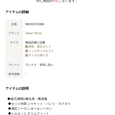
同じ商品が
5点
ございます。
アイテムの詳細
品番
98102072080
ブランド
Select Shop
サイズ
商品詳細に記載
体型・着丈ガイド
メンズサイズガイド
サイズの測り方
グレード
ランク４ 非常に良い
参考価格
-
アイテムの説明
◆格式(種類):略礼装・略喪服
◆セット内容:ジャケット・パンツ・ネクタイ
◆適応シーズン:オールシーズン
◆シルエット:スリムフィット