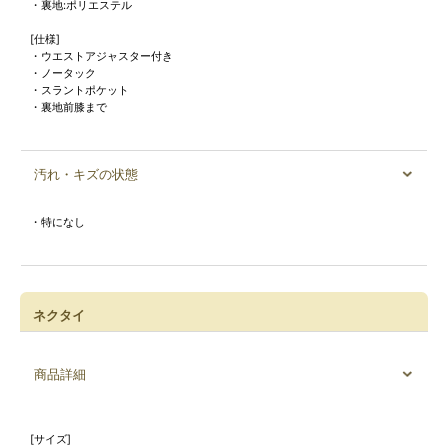
・裏地:ポリエステル
[仕様]
・ウエストアジャスター付き
・ノータック
・スラントポケット
・裏地前膝まで
汚れ・キズの状態
・特になし
ネクタイ
商品詳細
[サイズ]