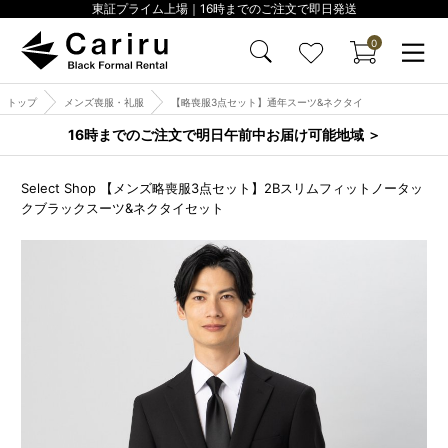
東証プライム上場｜16時までのご注文で即日発送
0
トップ
メンズ喪服・礼服
【略喪服3点セット】通年スーツ&ネクタイ
16時までのご注文で明日午前中お届け可能地域 ＞
Select Shop 【メンズ略喪服3点セット】2Bスリムフィットノータッ
クブラックスーツ&ネクタイセット