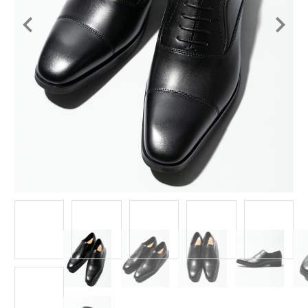
Item
1
of
6