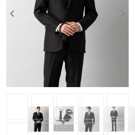
Item
1
of
13