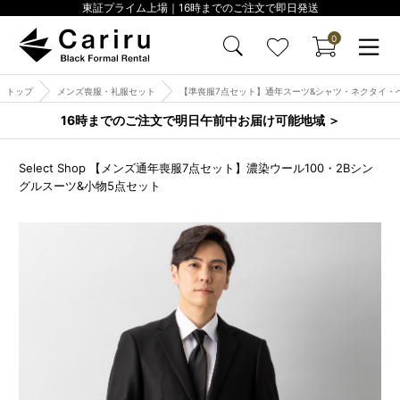
東証プライム上場｜16時までのご注文で即日発送
0
トップ
メンズ喪服・礼服セット
【準喪服7点セット】通年スーツ&シャツ・ネクタイ・
16時までのご注文で明日午前中お届け可能地域 ＞
Select Shop 【メンズ通年喪服7点セット】濃染ウール100・2Bシン
グルスーツ&小物5点セット