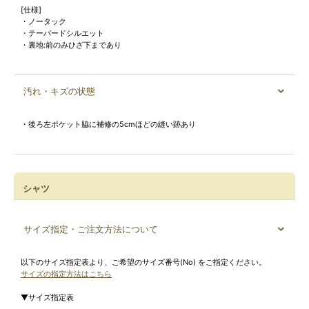
[仕様]
・ノータック
・テーパードシルエット
・裏地:前のみひざ下まであり
汚れ・キズの状態
・後ろ左ポケット脇に補修の5cmほどの縫い跡あり
シャツ
サイズ指定・ご注文方法について
以下のサイズ指定表より、ご希望のサイズ番号(No) をご指定ください。
サイズの指定方法はこちら
▼サイズ指定表