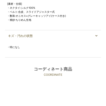
[素材・仕様]
・ネクタイ:シルク100%
・ベルト:合皮、スライドアジャスター式
・数珠:オニキス×グレーキャッツアイ(ケース付き)
・袱紗:ちりめん生地
キズ・汚れの状態
・特になし
コーディネート商品
COORDINATE