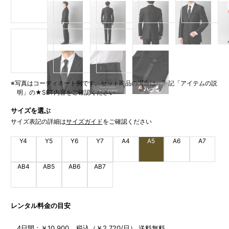
※写真はコーディネート例です。セット商品の場合は、下記「アイテムの説
明」の★SET内容をご確認ください
サイズを選ぶ
サイズ表記の詳細は
サイズガイド
をご確認ください
Y4
Y5
Y6
Y7
A4
A5
A6
A7
AB4
AB5
AB6
AB7
レンタル料金の目安
4日間：
￥10,900 税込（￥2,720/日） 送料無料