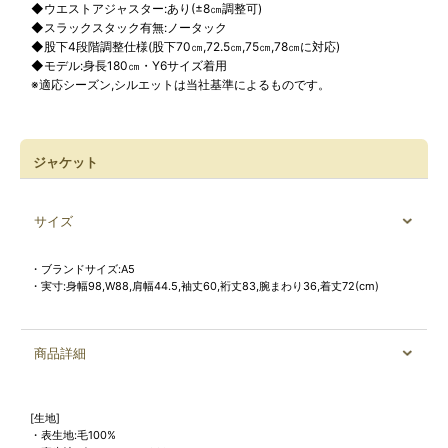
◆ウエストアジャスター:あり(±8㎝調整可)
◆スラックスタック有無:ノータック
◆股下4段階調整仕様(股下70㎝,72.5㎝,75㎝,78㎝に対応)
◆モデル:身長180㎝・Y6サイズ着用
※適応シーズン,シルエットは当社基準によるものです。
ジャケット
サイズ
・ブランドサイズ:A5
・実寸:身幅98,W88,肩幅44.5,袖丈60,裄丈83,腕まわり36,着丈72(cm)
商品詳細
[生地]
・表生地:毛100%