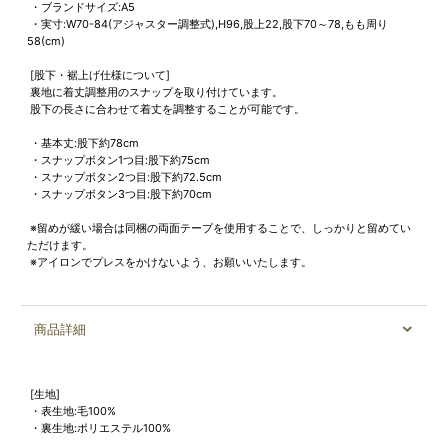
・ブランドサイズ:A5
・実寸:W70-84(アジャスター調整式),H96,股上22,股下70～78,もも周り
58(cm)
[股下・裾上げ仕様について]
裏地に着丈調整用のスナップを取り付けています。
股下の長さに合わせて着丈を調整することが可能です。
・基本丈:股下約78cm
・スナップボタン1つ目:股下約75cm
・スナップボタン2つ目:股下約72.5cm
・スナップボタン3つ目:股下約70cm
※留めが緩い場合は同梱の両面テープを使用することで、しっかりと留めてい
ただけます。
※アイロンでプレスをかけないよう、お願いいたします。
商品詳細
[生地]
・表生地:毛100%
・裏生地:ポリエステル100%