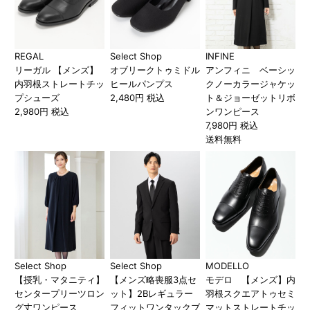
REGAL
Select Shop
INFINE
リーガル 【メンズ】
オブリークトゥミドル
アンフィニ ベーシッ
内羽根ストレートチッ
ヒールパンプス
クノーカラージャケッ
プシューズ
2,480円 税込
ト＆ジョーゼットリボ
2,980円 税込
ンワンピース
7,980円 税込
送料無料
Select Shop
Select Shop
MODELLO
【授乳・マタニティ】
【メンズ略喪服3点セ
モデロ 【メンズ】内
センタープリーツロン
ット】2Bレギュラー
羽根スクエアトゥセミ
グ丈ワンピース
フィットワンタックブ
マットストレートチッ