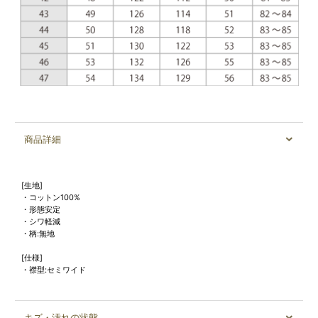
商品詳細
[生地]
・コットン100%
・形態安定
・シワ軽減
・柄:無地
[仕様]
・襟型:セミワイド
キズ・汚れの状態