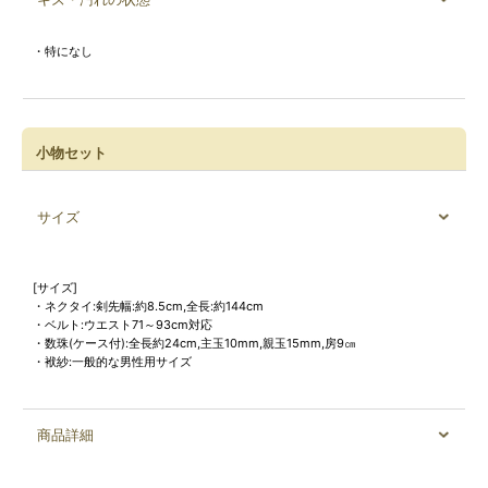
・特になし
小物セット
サイズ
[サイズ]
・ネクタイ:剣先幅:約8.5cm,全長:約144cm
・ベルト:ウエスト71～93cm対応
・数珠(ケース付):全長約24cm,主玉10mm,親玉15mm,房9㎝
・袱紗:一般的な男性用サイズ
商品詳細