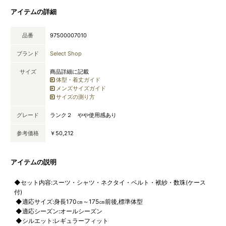
アイテムの詳細
品番
97500007010
ブランド
Select Shop
サイズ
商品詳細に記載
体型・着丈ガイド
メンズサイズガイド
サイズの測り方
グレード
ランク２ やや使用感あり
参考価格
￥50,212
アイテムの説明
◆セット内容:スーツ・シャツ・ネクタイ・ベルト・袱紗・数珠(ケース
付)
◆適応サイズ:身長170㎝～175㎝前後,標準体型
◆適応シーズン:オールシーズン
◆シルエット:レギュラーフィット