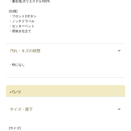
・裏生地:ポリエステル100%
[仕様]
・フロント2ボタン
・ノッチドラペル
・センターベント
・背抜き仕立て
汚れ・キズの状態
・特になし
パンツ
サイズ・股下
[サイズ]