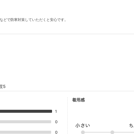
ツなどで防寒対策していただくと安心です。
度5
着用感
1
0
0