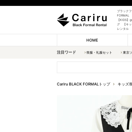
ブラックフォ
FORMAL
【KIDS】g
グ 【キッ
レンタル
HOME
注目ワード
喪服・礼服セット
東京
Cariru BLACK FORMALトップ
キッズ