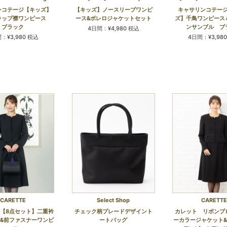
ンコテージ【キッズ】
【キッズ】ノースリーブワンピ
キャサリンコテー
ラップ襟ワンピース
ース&ボレロジャケットセット
ズ】千鳥ワンピース
ブラック
ンサンブル ブ
4日間：¥4,980 税込
：¥3,980 税込
4日間：¥3,98
CARETTE
Select Shop
CARETTE
【8点セット】二重衿
チェック柄ブレードデザイント
カレット リボンブ
&前ファスナーワンピ
ートバッグ
ーカラージャケット