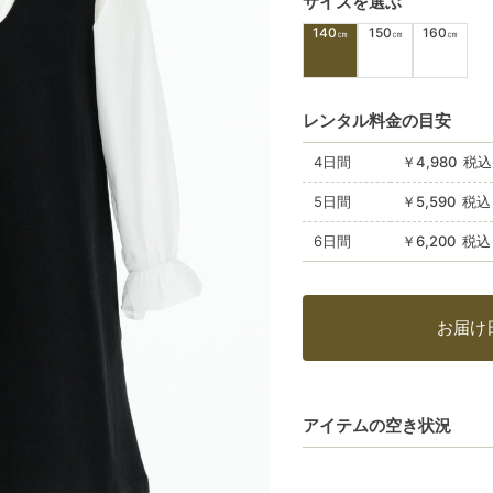
サイズを選ぶ
140
150
160
㎝
㎝
㎝
レンタル料金の目安
4日間
￥4,980 税込
5日間
￥5,590 税込
6日間
￥6,200 税込
お届け
アイテムの空き状況