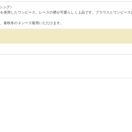
ラクシング）
を使用したワンピース。レースの襟が可愛らしく上品です。ブラウスとワンピース
、春秋冬の３シーズ着用いただけます。