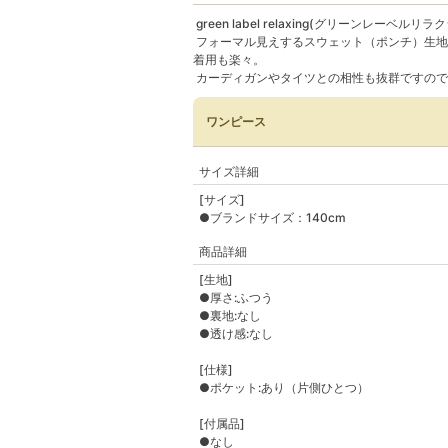
green label relaxing(グリーンレーベルリ
フォーマル見えするスウェット（ポンチ）生地
着用も楽々。
カーディガンやタイツとの相性も抜群ですので
ワンピース
サイズ詳細
[サイズ]
●ブランドサイズ：140cm
商品詳細
[生地]
●厚さ:ふつう
●裏地:なし
●透け感:なし
[仕様]
●ポケット:あり（片側ひとつ）
[付属品]
●なし