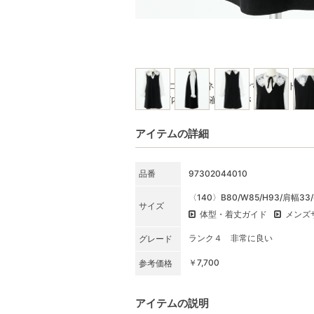
※写真はコーディネート例です。セット商
★SET内容をご確認ください
アイテムの詳細
品番
97302044010
〈140〉B80/W85/H93/肩幅33
サイズ
体型・着丈ガイド
メンズ
ランク４ 非常に良い
グレード
￥7,700
参考価格
アイテムの説明