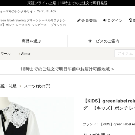
東証プライム上場｜16時までのご注文で即日発送
ーマルのレンタルサイト Cariru BLACK
会員登録
ログイン
reen label relaxing グリーンレーベルリラクシン
ズ】ポンチ レースエリ ワンピース ブラックの
商品を選ぶ
サービスのご案内
ソワール
Aimer
16時までのご注文で明日午前中お届け可能地域 ＞
喪服・礼服
スーツ(女の子)
【KIDS】green labe
グ 【キッズ】ポンチ レ
ブランド：
【KIDS】green label re