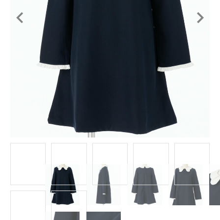
Item
1
of
7