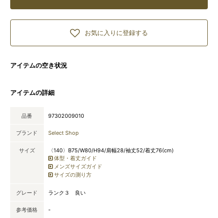
お気に入りに登録する
アイテムの空き状況
アイテムの詳細
品番
97302009010
ブランド
Select Shop
サイズ
〈140〉B75/W80/H94/肩幅28/袖丈52/着丈76(cm)
体型・着丈ガイド
メンズサイズガイド
サイズの測り方
グレード
ランク３ 良い
参考価格
-