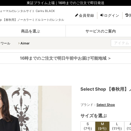
東証プライム上場｜16時までのご注文で即日発送
ーマルのレンタルサイト Cariru BLACK
会員登録
ログイン
 Shop 【春秋用】ノーカラーミドルコートのレンタル
商品を選ぶ
サービスのご案内
ソワール
Aimer
16時までのご注文で明日午前中お届け可能地域 ＞
Select Shop 【春
ブランド：
Select Shop
サイズを選ぶ
S
M
L
(7号)
(9号)
(11号)
(1