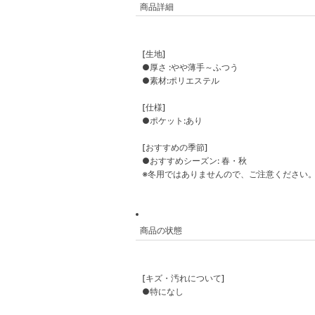
商品詳細
[生地]
●厚さ :やや薄手～ふつう
●素材:ポリエステル
[仕様]
●ポケット:あり
[おすすめの季節]
●おすすめシーズン: 春・秋
※冬用ではありませんので、ご注意ください
商品の状態
[キズ・汚れについて]
●特になし