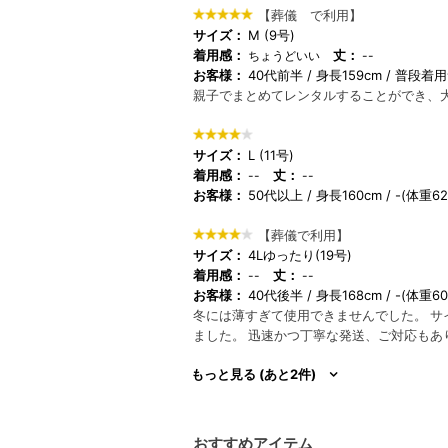
【葬儀 で利用】
サイズ：
M (9号)
着用感：
丈：
ちょうどいい
--
お客様：
40代前半
身長159cm
普段着用
親子でまとめてレンタルすることができ、
サイズ：
L (11号)
着用感：
丈：
--
--
お客様：
50代以上
身長160cm
-(体重6
【葬儀で利用】
サイズ：
4Lゆったり(19号)
着用感：
丈：
--
--
お客様：
40代後半
身長168cm
-(体重6
冬には薄すぎて使用できませんでした。 サ
ました。 迅速かつ丁寧な発送、ご対応もあ
もっと見る (あと2件)
おすすめアイテム