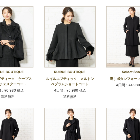
RUE BOUTIQUE
RUIRUE BOUTIQUE
Select Sh
ブティック ケープス
ルイルエブティック メルトン
隠しボタンフォー
チェスターコート
ペプラムショートコート
4日間：¥4,98
：¥6,980 税込
4日間：¥5,980 税込
送料無料
送料無料