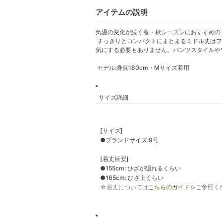
アイテムの説明
気温の変化が続く春・秋シーズンにおすすめの
すっきりとコンパクトにまとまるミドル丈はフ
気にする必要もありません。パンツスタイルや
モデル:身長160cm・Mサイズ着用
サイズ詳細
[サイズ]
●ブランドサイズ:9号
[着丈目安]
●155cm: ひざが隠れるくらい
●165cm: ひざ上くらい
☆着丈については
こちらのガイド
をご参照く