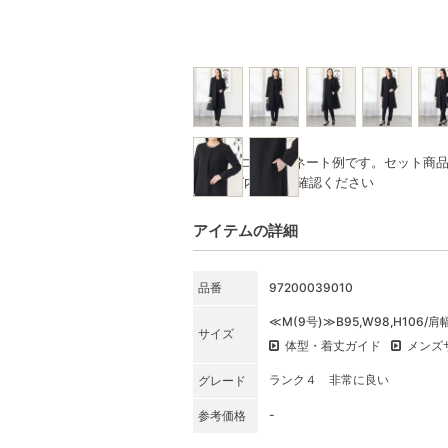
※写真はコーディネート例です。セット商
★SET内容をご確認ください
アイテムの詳細
品番
97200039010
≪M(9号)≫B95,W98,H106/肩
サイズ
体型・着丈ガイド
メンズ
ランク４ 非常に良い
グレード
-
参考価格