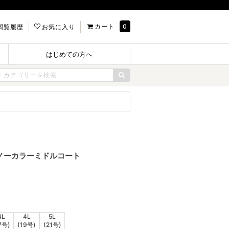
カート
0
閲覧履歴
お気に入り
はじめての方へ
秋用】ノーカラーミドルコート
4L
4L
5L
7号)
(19号)
(21号)