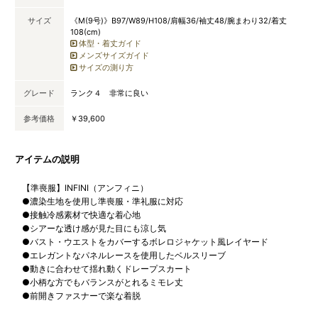
サイズ
《M(9号)》B97/W89/H108/肩幅36/袖丈48/腕まわり32/着丈
108(cm)
体型・着丈ガイド
メンズサイズガイド
サイズの測り方
グレード
ランク４ 非常に良い
参考価格
￥39,600
アイテムの説明
【準喪服】INFINI（アンフィニ）
●濃染生地を使用し準喪服・準礼服に対応
●接触冷感素材で快適な着心地
●シアーな透け感が見た目にも涼し気
●バスト・ウエストをカバーするボレロジャケット風レイヤード
●エレガントなパネルレースを使用したベルスリーブ
●動きに合わせて揺れ動くドレープスカート
●小柄な方でもバランスがとれるミモレ丈
●前開きファスナーで楽な着脱