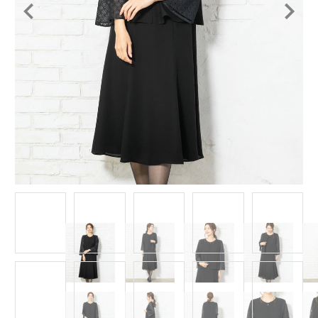
Item
1
of
13