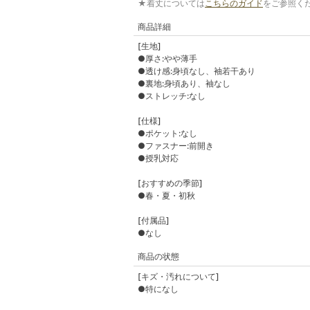
★着丈については
こちらのガイド
をご参照く
商品詳細
[生地]
●厚さ:やや薄手
●透け感:身頃なし、袖若干あり
●裏地:身頃あり、袖なし
●ストレッチ:なし
[仕様]
●ポケット:なし
●ファスナー:前開き
●授乳対応
[おすすめの季節]
●春・夏・初秋
[付属品]
●なし
商品の状態
[キズ・汚れについて]
●特になし