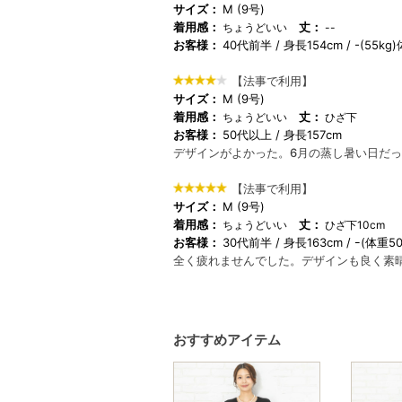
サイズ：
M (9号)
着用感：
丈：
ちょうどいい
--
お客様：
40代前半
身長154cm
-(55kg
【法事で利用】
サイズ：
M (9号)
着用感：
丈：
ちょうどいい
ひざ下
お客様：
50代以上
身長157cm
デザインがよかった。6月の蒸し暑い日だ
【法事で利用】
サイズ：
M (9号)
着用感：
丈：
ちょうどいい
ひざ下10cm
お客様：
30代前半
身長163cm
ｰ(体重5
全く疲れませんでした。デザインも良く素
おすすめアイテム