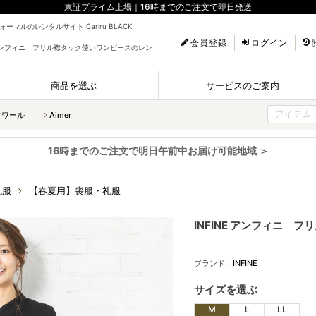
東証プライム上場｜16時までのご注文で即日発送
ーマルのレンタルサイト Cariru BLACK
会員登録
ログイン
E アンフィニ フリル襟タック使いワンピースのレン
商品を選ぶ
サービスのご案内
ソワール
Aimer
16時までのご注文で明日午前中お届け可能地域 ＞
礼服
【春夏用】喪服・礼服
INFINE アンフィニ 
ブランド：
INFINE
サイズを選ぶ
M
L
LL