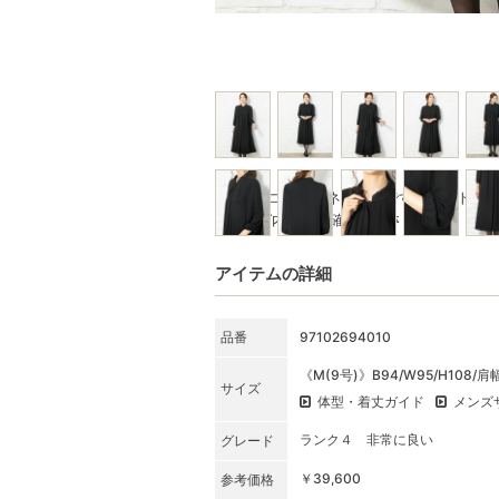
※写真はコーディネート例です。セット商
★SET内容をご確認ください
アイテムの詳細
品番
97102694010
《M(9号)》B94/W95/H108/肩
サイズ
体型・着丈ガイド
メンズ
ランク４ 非常に良い
グレード
￥39,600
参考価格