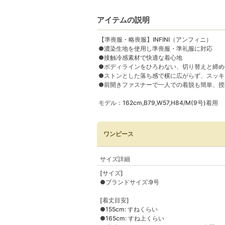
アイテムの説明
【準喪服・略喪服】INFINI（アンフィニ）
●濃染生地を使用し準喪服・準礼服に対応
●接触冷感素材で快適な着心地
●ボディラインをひろわない、切り替えと締め
●ストンとした落ち感で横に広がらず、スッキ
●前開きファスナーで一人での着脱も簡単、授
モデル：162cm,B79,W57,H84/M(9号)着用
ワンピース
サイズ詳細
[サイズ]
●ブランドサイズ:9号
[着丈目安]
●155cm: すねくらい