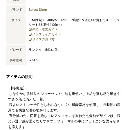
ブランド
Select Shop
サイズ
《M(9号)》B100/W104/H105/肩幅37/袖丈44/腕まわり35.5/ス
リット23/着丈110(cm)
体型・着丈ガイド
メンズサイズガイド
サイズの測り方
グレード
ランク４ 非常に良い
参考価格
￥14,190
アイテムの説明
【略喪服】
しなやかな肌触りのジョーゼット生地を総使いし上品な落ち感と動きや
すさを兼ね備えた一着。
程よいストレッチ性としわになりにくい機能素材を使用し、長時間の着
用でも快適な着心地を叶えます。
五分袖の先に切替を施しフレアシフォンを重ねた七分袖デザインは、程
よい透け感が重くなりすぎず、フォーマルの中にフェミニンな柔らかさ
を添えます。