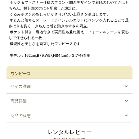
ホック＆ファスナー仕様のフロント開きデザインで着脱のしやすさはも
ちろん、授乳期の方にも配慮した設計に。
くるみボタンのあしらいがさりげない上品さを演出します。
すとんと落ちるストレートラインシルエットにベンツを入れることで足
さばきも良く、きちんと感と動きやすさを両立。
ポケット付き・裏地付きで実用性も兼ね備え、フォーマルシーンを安心
して任せられる一枚。
機能性と美しさを両立したワンピースです。
モデル：162cm,B79,W57,H84(cm)／S(7号)着用
ワンピース
サイズ詳細
商品詳細
商品の状態
レンタルレビュー