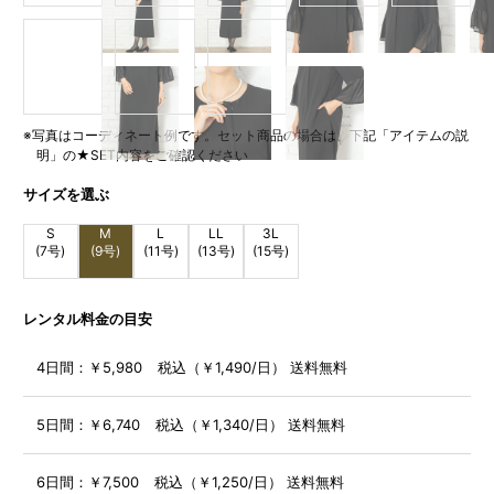
※写真はコーディネート例です。セット商品の場合は、下記「アイテムの説
明」の★SET内容をご確認ください
サイズを選ぶ
S
M
L
LL
3L
(7号)
(9号)
(11号)
(13号)
(15号)
レンタル料金の目安
4日間：
￥5,980 税込（￥1,490/日） 送料無料
5日間：
￥6,740 税込（￥1,340/日） 送料無料
6日間：
￥7,500 税込（￥1,250/日） 送料無料