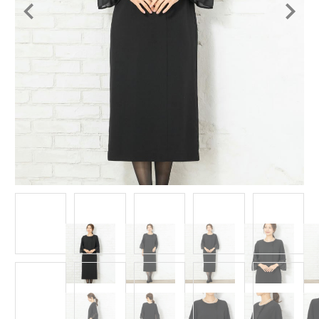
Item
1
of
13