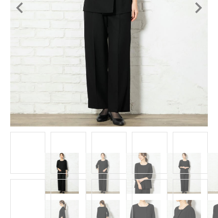
Item
1
of
13