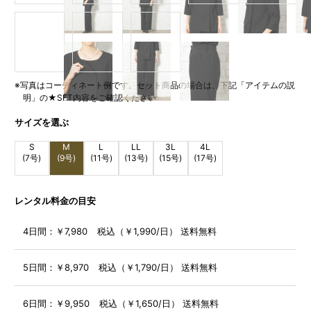
※写真はコーディネート例です。セット商品の場合は、下記「アイテムの説
明」の★SET内容をご確認ください
サイズを選ぶ
S
M
L
LL
3L
4L
(7号)
(9号)
(11号)
(13号)
(15号)
(17号)
レンタル料金の目安
4日間：
￥7,980 税込（￥1,990/日） 送料無料
5日間：
￥8,970 税込（￥1,790/日） 送料無料
6日間：
￥9,950 税込（￥1,650/日） 送料無料