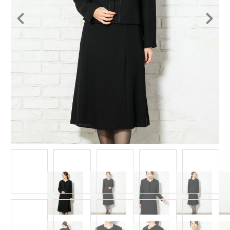
Item
1
of
15