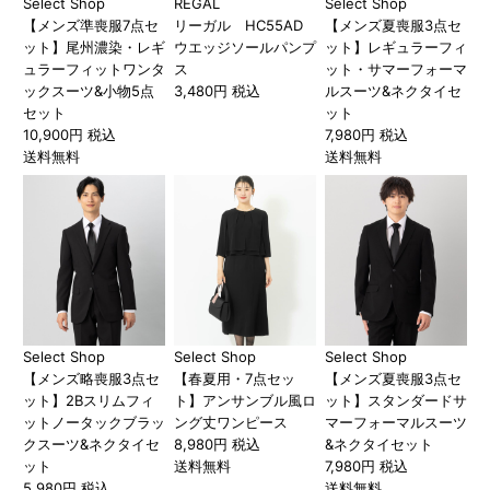
Select Shop
REGAL
Select Shop
【メンズ準喪服7点セ
リーガル HC55AD
【メンズ夏喪服3点セ
ット】尾州濃染・レギ
ウエッジソールパンプ
ット】レギュラーフィ
ュラーフィットワンタ
ス
ット・サマーフォーマ
ックスーツ&小物5点
3,480円 税込
ルスーツ&ネクタイセ
セット
ット
10,900円 税込
7,980円 税込
送料無料
送料無料
Select Shop
Select Shop
Select Shop
【メンズ略喪服3点セ
【春夏用・7点セッ
【メンズ夏喪服3点セ
ット】2Bスリムフィ
ト】アンサンブル風ロ
ット】スタンダードサ
ットノータックブラッ
ング丈ワンピース
マーフォーマルスーツ
クスーツ&ネクタイセ
8,980円 税込
&ネクタイセット
ット
送料無料
7,980円 税込
5,980円 税込
送料無料