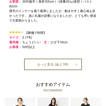
お客様：
30代後半
身長155cm
-(体重42㎏)体型
バスト
82cm
厚手のインナーを着て着用しましたが、動きやすく着心地も良
かったです。 急に礼服が必要になりましたが、とても早い発送
で大変助かりました。
【葬儀で利用】
サイズ：
S (7号)
着用感：
ちょうどいい
丈：
ひざ下10cm
お客様：
50代以上
もっと見る (あと1件)
おすすめアイテム
RECOMMEND