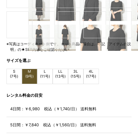
※写真はコーディネート例です。セット商品の場合は、下記「アイテムの説
明」の★SET内容をご確認ください
サイズを選ぶ
S
M
L
LL
3L
4L
(7号)
(9号)
(11号)
(13号)
(15号)
(17号)
レンタル料金の目安
4日間：
￥6,980 税込（￥1,740/日） 送料無料
5日間：
￥7,840 税込（￥1,560/日） 送料無料