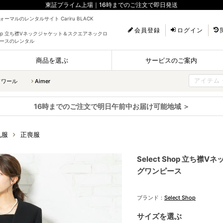
東証プライム上場｜16時までのご注文で即日発送
ーマルのレンタルサイト Cariru BLACK
会員登録
ログイン
 Shop 立ち襟Vネックジャケット＆スクエアネックロ
ースのレンタル
商品を選ぶ
サービスのご案内
ソワール
Aimer
16時までのご注文で明日午前中お届け可能地域 ＞
礼服
正喪服
Select Shop 立ち
グワンピース
ブランド：
Select Shop
サイズを選ぶ