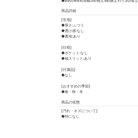
●B90/W84/肩幅39/袖丈58/腕まわり30/着丈
商品詳細
[生地]
●厚さ:ふつう
●透け感:なし
●裏地:あり
[仕様]
●ポケット:なし
●袖スリット:あり
[付属品]
●なし
[おすすめの季節]
●春・秋・冬
商品の状態
[汚れ・キズについて]
●特になし