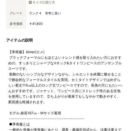
サイズの測り方
グレード
ランク４ 非常に良い
参考価格
￥41,800
アイテムの説明
【準喪服】Aimer(エメ)
ブラックフォーマルにもほどよいトレンド感を取り入れたい方におすす
めの、すっきりとシャープなVネック&タイトワンピースのアンサンブル
スーツです。
装飾のないシンプルなデザインながら、シルエットを綺麗に魅せること
で都会的なフォーマルスタイルを実現。セミタイトデザインではめずら
しい着丈115㎝以上のロング丈ワンピースですので、長身の方にもたいへ
んおすすめです。ジャケット、ワンピース共にストレッチ性のある生地
を使用していますので、立ち上がりが着座でもしなやかで動きやすく、
窮屈感も軽減されます。
モデル:身長167㎝・Mサイズ着用
-------------------------------------------
●準喪服とは
一般的な喪服が準喪服にあたり、通夜・葬儀告別式から、法事法要まで