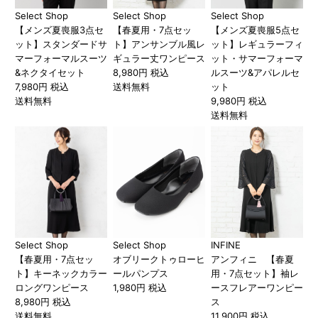
Select Shop
Select Shop
Select Shop
【メンズ夏喪服3点セ
【春夏用・7点セッ
【メンズ夏喪服5点セ
ット】スタンダードサ
ト】アンサンブル風レ
ット】レギュラーフィ
マーフォーマルスーツ
ギュラー丈ワンピース
ット・サマーフォーマ
&ネクタイセット
8,980円 税込
ルスーツ&アパレルセ
7,980円 税込
送料無料
ット
送料無料
9,980円 税込
送料無料
Select Shop
Select Shop
INFINE
【春夏用・7点セッ
オブリークトゥローヒ
アンフィニ 【春夏
ト】キーネックカラー
ールパンプス
用・7点セット】袖レ
ロングワンピース
1,980円 税込
ースフレアーワンピー
8,980円 税込
ス
送料無料
11,900円 税込