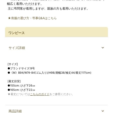
幅広く着用いただけます。
主に弔問客が着用しますが、親族の方も着用いただけます。
★喪服の選び方・弔事Q&Aはこちら
ワンピース
サイズ詳細
[サイズ]
●ブランドサイズ:9号
●《M》B94/W74-84(ゴム入り)/H98/肩幅38/袖丈44/着丈117(cm)
[着丈目安]
●155cm: ひざ下26㎝
●165cm: ひざ下22㎝
★着丈については
こちらのガイド
をご参照ください。
商品詳細