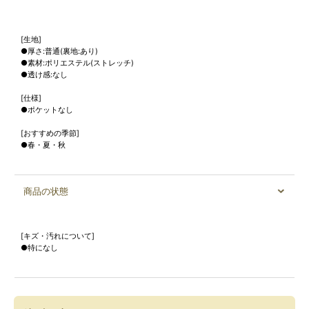
[生地]
●厚さ:普通(裏地:あり)
●素材:ポリエステル(ストレッチ)
●透け感:なし
[仕様]
●ポケットなし
[おすすめの季節]
●春・夏・秋
商品の状態
[キズ・汚れについて]
●特になし