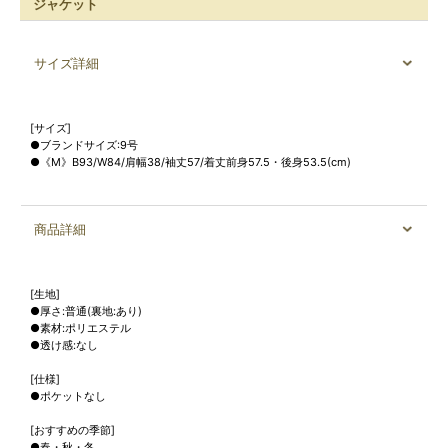
ジャケット
サイズ詳細
[サイズ]
●ブランドサイズ:9号
●《M》B93/W84/肩幅38/袖丈57/着丈前身57.5・後身53.5(cm)
商品詳細
[生地]
●厚さ:普通(裏地:あり)
●素材:ポリエステル
●透け感:なし
[仕様]
●ポケットなし
[おすすめの季節]
●春・秋・冬