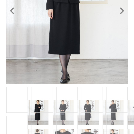
Item
1
of
14