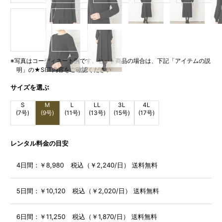
※写真はコーディネート例です。セット商品の場合は、下記「アイテムの説
明」の★SET内容をご確認ください
サイズを選ぶ
S
M
L
LL
3L
4L
(7号)
(9号)
(11号)
(13号)
(15号)
(17号)
レンタル料金の目安
4日間：
￥8,980 税込（￥2,240/日） 送料無料
5日間：
￥10,120 税込（￥2,020/日） 送料無料
6日間：
￥11,250 税込（￥1,870/日） 送料無料