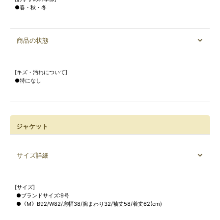
●春・秋・冬
商品の状態
[キズ・汚れについて]
●特になし
ジャケット
サイズ詳細
[サイズ]
●ブランドサイズ:9号
●《M》B92/W82/肩幅38/腕まわり32/袖丈58/着丈62(cm)