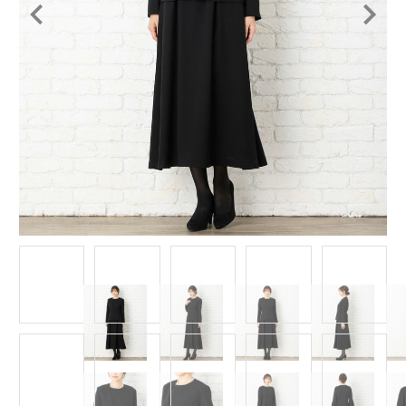
Item
1
of
12