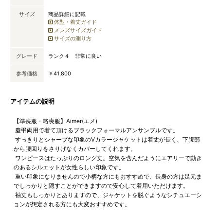
サイズ
商品詳細に記載
体型・着丈ガイド
メンズサイズガイド
サイズの測り方
グレード
ランク４ 非常に良い
参考価格
￥41,800
アイテムの説明
【準喪服・略喪服】Aimer(エメ)
慶弔両用で着て頂けるブラックフォーマルアンサンブルです。
すっきりとシャープな印象のVカラージャケットは着丈が長く、下腹部
から腰回りをさりげなくカバーしてくれます。
ワンピースはたっぷりのロング丈。空気を含んだようにエアリーで動き
のあるシルエットが女性らしい印象です。
重い印象になりませんので小柄な方にもおすすめで、長身の方は足元ま
でしっかりと隠すことができますので安心して着用いただけます。
袖丈もしっかりとありますので、ジャケットを脱ぐようなシチュエーシ
ョンが想定される方にも大変おすすめです。