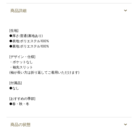
商品詳細
[生地]
●厚さ:普通(裏地あり)
●表地:ポリエステル100%
●裏地:ポリエステル100%
[デザイン・仕様]
・ポケットなし
・袖先スリット
(袖が長い方は折り返してご着用いただけます)
[付属品]
●なし
[おすすめの季節]
●春・秋・冬
商品の状態