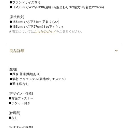
●ブランドサイズ:9号
●《M》B92/W72/H130/肩幅37/腕まわり32/袖丈58/着丈122(cm)
[着丈目安]
●155cm: ひざ下31cm(足首くらい)
●165cm: ひざ下27cm(すね下くらい)
★着丈については
こちらのガイド
をご参照ください。
商品詳細
[生地]
●厚さ:普通(裏地あり)
●素材:ポリエステル(裏地ポリエステル)
●透け感:なし
[デザイン・仕様]
●背面ファスナー
●ポケット付き
[付属品]
●なし
[おすすめの季節]