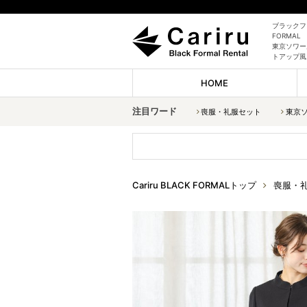
ブラックフォ
FORMAL
東京ソワー
トアップ風
HOME
注目ワード
喪服・礼服セット
東京
Cariru BLACK FORMALトップ
喪服・