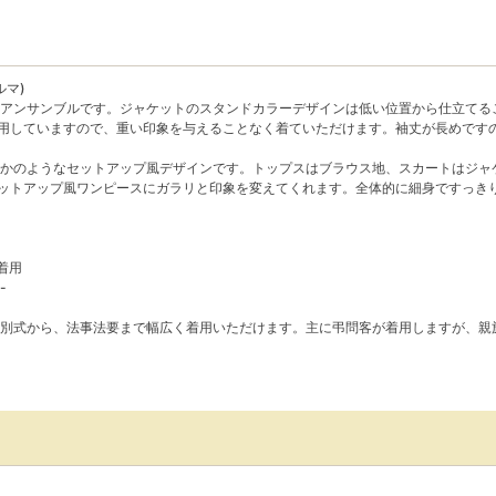
ルマ)
アンサンブルです。ジャケットのスタンドカラーデザインは低い位置から仕立てる
用していますので、重い印象を与えることなく着ていただけます。袖丈が長めです
かのようなセットアップ風デザインです。トップスはブラウス地、スカートはジャ
ットアップ風ワンピースにガラリと印象を変えてくれます。全体的に細身ですっき
ズ着用
-
別式から、法事法要まで幅広く着用いただけます。主に弔問客が着用しますが、親