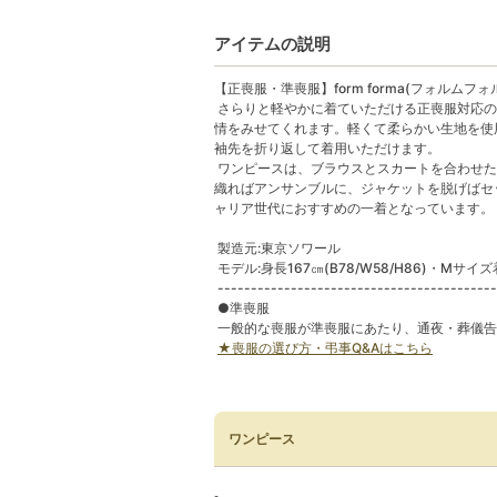
アイテムの説明
【正喪服・準喪服】form forma(フォルムフォ
さらりと軽やかに着ていただける正喪服対応の
情をみせてくれます。軽くて柔らかい生地を使
袖先を折り返して着用いただけます。
ワンピースは、ブラウスとスカートを合わせた
織ればアンサンブルに、ジャケットを脱げばセ
ャリア世代におすすめの一着となっています。
製造元:東京ソワール
モデル:身長167㎝(B78/W58/H86)・Mサイ
------------------------------------------
●準喪服
一般的な喪服が準喪服にあたり、通夜・葬儀告
★喪服の選び方・弔事Q&Aはこちら
ワンピース