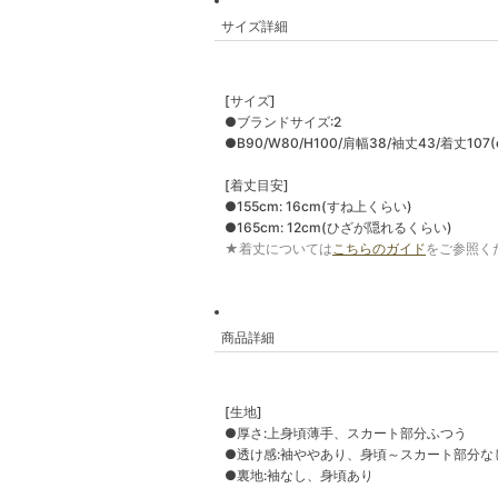
サイズ詳細
[サイズ]
●ブランドサイズ:2
●B90/W80/H100/肩幅38/袖丈43/着丈107(
[着丈目安]
●155cm: 16cm(すね上くらい)
●165cm: 12cm(ひざが隠れるくらい)
★着丈については
こちらのガイド
をご参照く
商品詳細
[生地]
●厚さ:上身頃薄手、スカート部分ふつう
●透け感:袖ややあり、身頃～スカート部分な
●裏地:袖なし、身頃あり