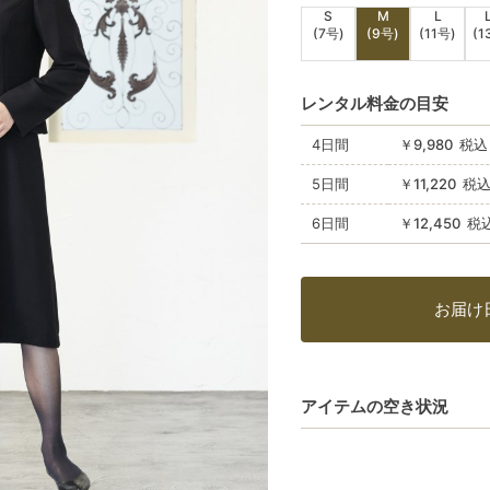
S
M
L
(7号)
(9号)
(11号)
(1
レンタル料金の目安
4日間
￥9,980 税込
5日間
￥11,220 税
6日間
￥12,450 税
お届け
アイテムの空き状況