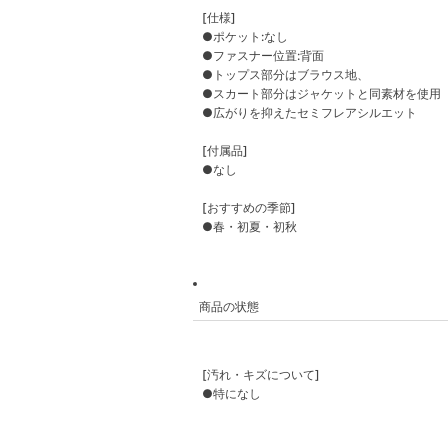
[仕様]
●ポケット:なし
●ファスナー位置:背面
●トップス部分はブラウス地、
●スカート部分はジャケットと同素材を使用
●広がりを抑えたセミフレアシルエット
[付属品]
●なし
[おすすめの季節]
●春・初夏・初秋
商品の状態
[汚れ・キズについて]
●特になし