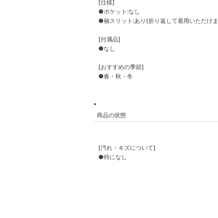
[仕様]
●ポケット:なし
●袖スリット:あり(折り返して着用いただけま
[付属品]
●なし
[おすすめの季節]
●春・秋・冬
商品の状態
[汚れ・キズについて]
●特になし