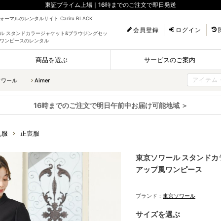
東証プライム上場｜16時までのご注文で即日発送
ーマルのレンタルサイト Cariru BLACK
会員登録
ログイン
ル スタンドカラージャケット&ブラウジングセッ
ワンピースのレンタル
商品を選ぶ
サービスのご案内
ソワール
Aimer
16時までのご注文で明日午前中お届け可能地域 ＞
礼服
正喪服
東京ソワール スタンドカ
アップ風ワンピース
ブランド：
東京ソワール
サイズを選ぶ