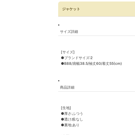
ジャケット
サイズ詳細
[サイズ]
●ブランドサイズ:2
●B88/肩幅38.5/袖丈60/着丈55(cm)
商品詳細
[生地]
●厚さ:ふつう
●透け感:なし
●裏地:あり