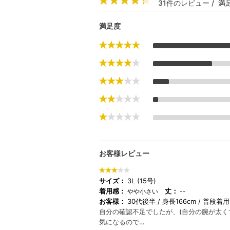
31件のレビュー / 満足
満足度
お客様レビュー
サイズ：
3L (15号)
着用感：
丈：
やや小さい
--
お客様：
30代後半
身長166cm
普段着用
自分の確認不足でしたが、(自分の腕が太
気になるので…