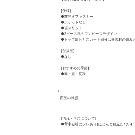
[仕様]
●前開きファスナー
●ポケットなし
●裾スリット
●2ピース風のワンピースデザイン
●トップ部分とスカート部分は異素材の組み
[付属品]
●なし
[おすすめの季節]
●春・夏・初秋
商品の状態
[汚れ・キズについて]
●背中右端にツレあり(ほとんど目立たない)