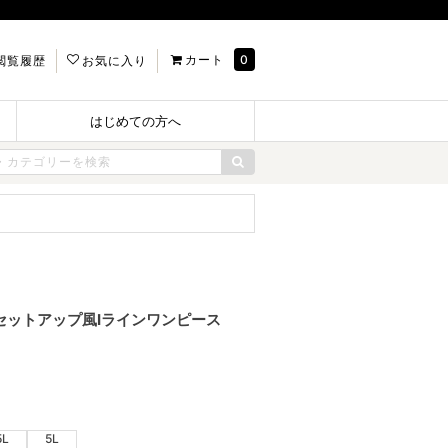
カート
0
閲覧履歴
お気に入り
はじめての方へ
グ丈・セットアップ風Iラインワンピース
5L
5L