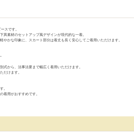
ピースです。
下異素材のセットアップ風デザインが現代的な一着。
軽やかな印象に、スカート部分は着丈も長く安心してご着用いただけます。
-
別式から、法事法要まで幅広く着用いただけます。
ただけます。
す。
の着用がおすすめです。