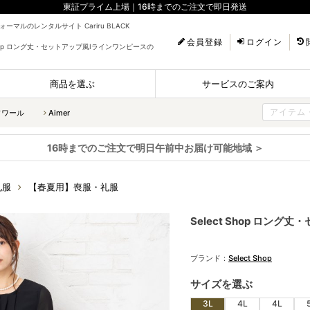
東証プライム上場｜16時までのご注文で即日発送
ーマルのレンタルサイト Cariru BLACK
会員登録
ログイン
 Shop ロング丈・セットアップ風Iラインワンピースの
商品を選ぶ
サービスのご案内
ソワール
Aimer
16時までのご注文で明日午前中お届け可能地域 ＞
礼服
【春夏用】喪服・礼服
Select Shop ロン
ブランド：
Select Shop
サイズを選ぶ
3L
4L
4L