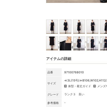
※写真はコーディネート例です。セット商
★SET内容をご確認ください
アイテムの詳細
品番
97100768010
≪3L(15号)≫B106,W102,H11
サイズ
体型・着丈ガイド
メンズ
ランク３ 良い
グレード
-
参考価格