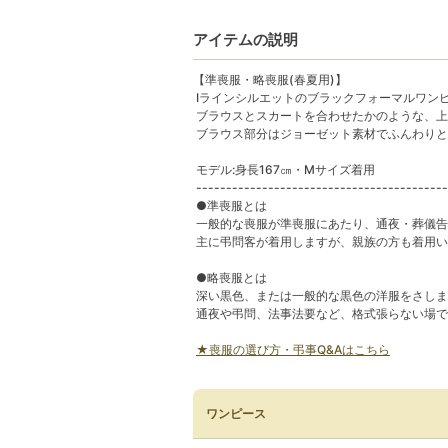
アイテムの説明
【準喪服・略喪服(春夏用)】
Iラインシルエットのブラックフォーマルワン
ブラウスとスカートを合わせたかのような、上
ブラウス部分はジョーゼット素材でふんわりと
モデル:身長167㎝・Mサイズ着用
------------------------------------------
●準喪服とは
一般的な喪服が準喪服にあたり、通夜・葬儀告
主に弔問客が着用しますが、親族の方も着用い
●略喪服とは
深い黒色、または一般的な黒色の洋服をさしま
通夜や弔問、法事法要など、格式張らない場で
★喪服の選び方・弔事Q&Aはこちら
ワンピース