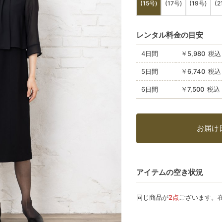
(15号)
(17号)
(19号)
(2
レンタル料金の目安
4日間
￥5,980 税込
5日間
￥6,740 税込
6日間
￥7,500 税込
お届け
アイテムの空き状況
同じ商品が
2点
ございます。