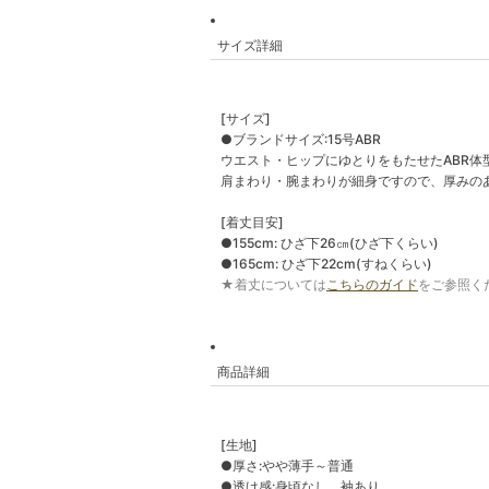
サイズ詳細
[サイズ]
●ブランドサイズ:15号ABR
ウエスト・ヒップにゆとりをもたせたABR体
肩まわり・腕まわりが細身ですので、厚みの
[着丈目安]
●155cm: ひざ下26㎝(ひざ下くらい)
●165cm: ひざ下22cm(すねくらい)
★着丈については
こちらのガイド
をご参照く
商品詳細
[生地]
●厚さ:やや薄手～普通
●透け感:身頃なし、袖あり