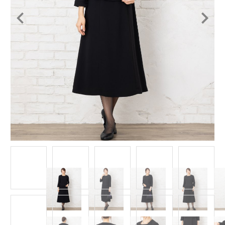
Item
1
of
13