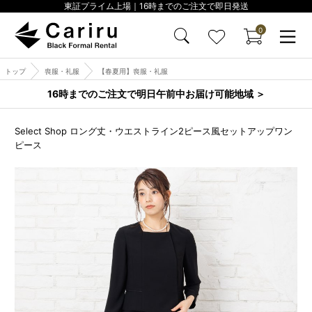
東証プライム上場｜16時までのご注文で即日発送
0
トップ
喪服・礼服
【春夏用】喪服・礼服
16時までのご注文で明日午前中お届け可能地域 ＞
Select Shop ロング丈・ウエストライン2ピース風セットアップワン
ピース