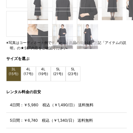
※写真はコーディネート例です。セット商品の場合は、下記「アイテムの説
明」の★SET内容をご確認ください
サイズを選ぶ
3L
4L
4L
5L
5L
(15号)
(17号)
(19号)
(21号)
(23号)
レンタル料金の目安
4日間：
￥5,980 税込（￥1,490/日） 送料無料
5日間：
￥6,740 税込（￥1,340/日） 送料無料