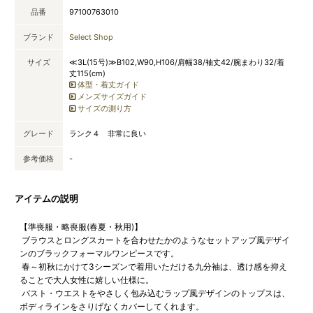
品番
97100763010
ブランド
Select Shop
サイズ
≪3L(15号)≫B102,W90,H106/肩幅38/袖丈42/腕まわり32/着
丈115(cm)
体型・着丈ガイド
メンズサイズガイド
サイズの測り方
グレード
ランク４ 非常に良い
参考価格
-
アイテムの説明
【準喪服・略喪服(春夏・秋用)】
ブラウスとロングスカートを合わせたかのようなセットアップ風デザイ
ンのブラックフォーマルワンピースです。
春～初秋にかけて3シーズンで着用いただける九分袖は、透け感を抑え
ることで大人女性に嬉しい仕様に。
バスト・ウエストをやさしく包み込むラップ風デザインのトップスは、
ボディラインをさりげなくカバーしてくれます。