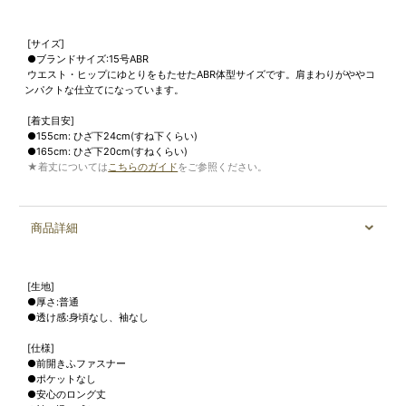
[サイズ]
●ブランドサイズ:15号ABR
ウエスト・ヒップにゆとりをもたせたABR体型サイズです。肩まわりがややコ
ンパクトな仕立てになっています。
[着丈目安]
●155cm: ひざ下24cm(すね下くらい)
●165cm: ひざ下20cm(すねくらい)
★着丈については
こちらのガイド
をご参照ください。
商品詳細
[生地]
●厚さ:普通
●透け感:身頃なし、袖なし
[仕様]
●前開きふファスナー
●ポケットなし
●安心のロング丈