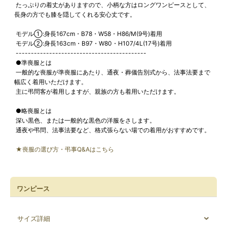
たっぷりの着丈がありますので、小柄な方はロングワンピースとして、
長身の方でも膝を隠してくれる安心丈です。
モデル①:身長167cm・B78・W58・H86/M(9号)着用
モデル②:身長163cm・B97・W80・H107/4L(17号)着用
-------------------------------------------
●準喪服とは
一般的な喪服が準喪服にあたり、通夜・葬儀告別式から、法事法要まで
幅広く着用いただけます。
主に弔問客が着用しますが、親族の方も着用いただけます。
●略喪服とは
深い黒色、または一般的な黒色の洋服をさします。
通夜や弔問、法事法要など、格式張らない場での着用がおすすめです。
★喪服の選び方・弔事Q&Aはこちら
ワンピース
サイズ詳細