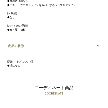
●袖の透け感なし
●バスト・ウエストラインをカバーするラップ風デザイン
[付属品]
●なし
[おすすめの季節]
●春・夏・初秋
商品の状態
[汚れ・キズについて]
●特になし
コーディネート商品
COORDINATE