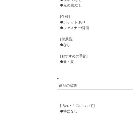
●光沢感:なし
[仕様]
●ポケット:あり
●ファスナー:背面
[付属品]
●なし
[おすすめの季節]
●春・夏
商品の状態
[汚れ・キズについて]
●特になし