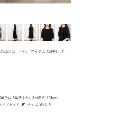
品の場合は、下記「アイテムの説明」の
幅36/袖丈36/腕まわり34/着丈119(cm)
サイズガイド
サイズの測り方