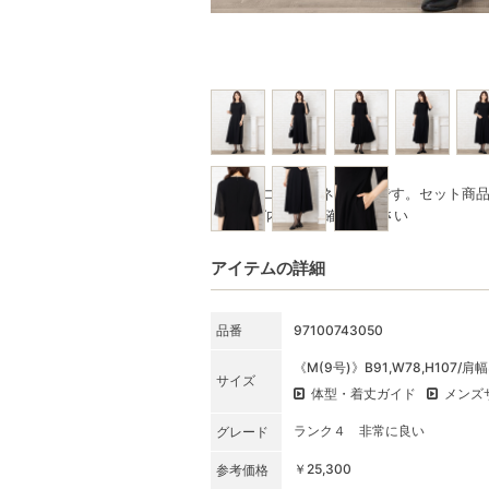
※写真はコーディネート例です。セット商
★SET内容をご確認ください
アイテムの詳細
品番
97100743050
《M(9号)》B91,W78,H107/肩
サイズ
体型・着丈ガイド
メンズ
ランク４ 非常に良い
グレード
￥25,300
参考価格