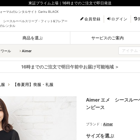
東証プライム上場｜16時までのご注文で即日発送
ーマルのレンタルサイト Cariru BLACK
会員登録
ログイン
 エメ シースルーベルスリーブ・フィット&フレアー
のレンタル
商品を選ぶ
サービスのご案内
ソワール
Aimer
16時までのご注文で明日午前中お届け可能地域 ＞
礼服
【春夏用】喪服・礼服
Aimer エメ シース
ンピース
ブランド：
Aimer
サイズを選ぶ