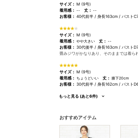
サイズ：
M (9号)
着用感：
丈：
--
--
お客様：
40代前半
身長163cm
バストC7
サイズ：
M (9号)
着用感：
丈：
やや大きい
--
お客様：
30代後半
身長163cm
バストD7
畳みジワがかなりあり、そのままでは着ら
サイズ：
M (9号)
着用感：
丈：
ちょうどいい
膝下20cm
お客様：
30代前半
身長162cm
バストD
もっと見る (あと6件)
おすすめアイテム