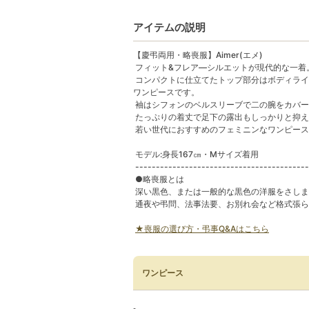
アイテムの説明
【慶弔両用・略喪服】Aimer(エメ)
フィット&フレア―シルエットが現代的な一着
コンパクトに仕立てたトップ部分はボディライ
ワンピースです。
袖はシフォンのベルスリーブで二の腕をカバー
たっぷりの着丈で足下の露出もしっかりと抑え
若い世代におすすめのフェミニンなワンピース
モデル:身長167㎝・Mサイズ着用
------------------------------------------
●略喪服とは
深い黒色、または一般的な黒色の洋服をさしま
通夜や弔問、法事法要、お別れ会など格式張ら
★喪服の選び方・弔事Q&Aはこちら
ワンピース