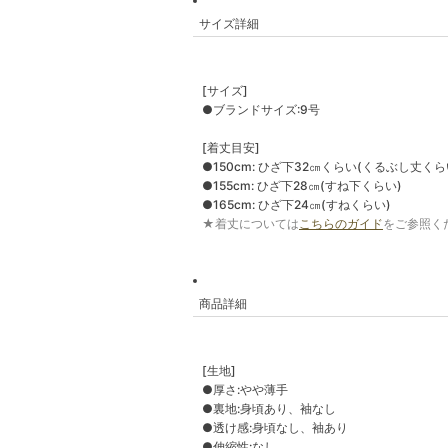
サイズ詳細
[サイズ]
●ブランドサイズ:9号
[着丈目安]
●150cm: ひざ下32㎝くらい(くるぶし丈くら
●155cm: ひざ下28㎝(すね下くらい)
●165cm: ひざ下24㎝(すねくらい)
★着丈については
こちらのガイド
をご参照く
商品詳細
[生地]
●厚さ:やや薄手
●裏地:身頃あり、袖なし
●透け感:身頃なし、袖あり
●伸縮性:なし