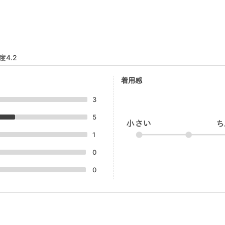
度4.2
着用感
3
5
1
0
0