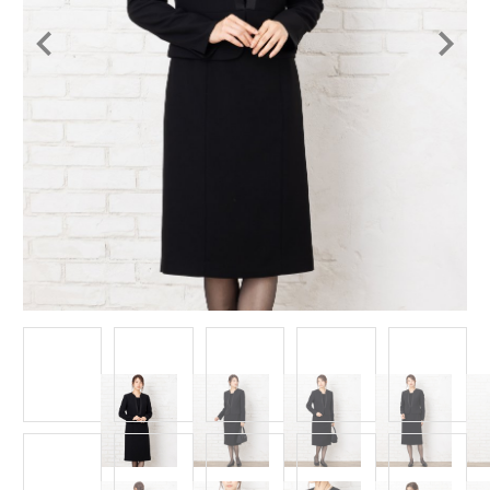
Item
1
of
14