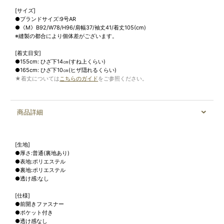
[サイズ]
●ブランドサイズ:9号AR
●《M》B92/W78/H96/肩幅37/袖丈41/着丈105(cm)
※縫製の都合により個体差がございます。
[着丈目安]
●155cm: ひざ下14㎝(すね上くらい)
●165cm: ひざ下10㎝(ヒザ隠れるくらい)
★着丈については
こちらのガイド
をご参照ください。
商品詳細
[生地]
●厚さ:普通(裏地あり)
●表地:ポリエステル
●裏地:ポリエステル
●透け感:なし
[仕様]
●前開きファスナー
●ポケット付き
●透け感なし