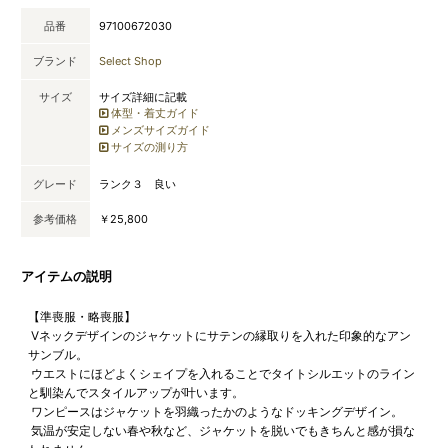
品番
97100672030
ブランド
Select Shop
サイズ
サイズ詳細に記載
体型・着丈ガイド
メンズサイズガイド
サイズの測り方
グレード
ランク３ 良い
参考価格
￥25,800
アイテムの説明
【準喪服・略喪服】
Vネックデザインのジャケットにサテンの縁取りを入れた印象的なアン
サンブル。
ウエストにほどよくシェイプを入れることでタイトシルエットのライン
と馴染んでスタイルアップが叶います。
ワンピースはジャケットを羽織ったかのようなドッキングデザイン。
気温が安定しない春や秋など、ジャケットを脱いでもきちんと感が損な