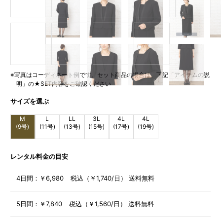
※写真はコーディネート例です。セット商品の場合は、下記「アイテムの説
明」の★SET内容をご確認ください
サイズを選ぶ
M
L
LL
3L
4L
4L
(9号)
(11号)
(13号)
(15号)
(17号)
(19号)
レンタル料金の目安
4日間：
￥6,980 税込（￥1,740/日） 送料無料
5日間：
￥7,840 税込（￥1,560/日） 送料無料