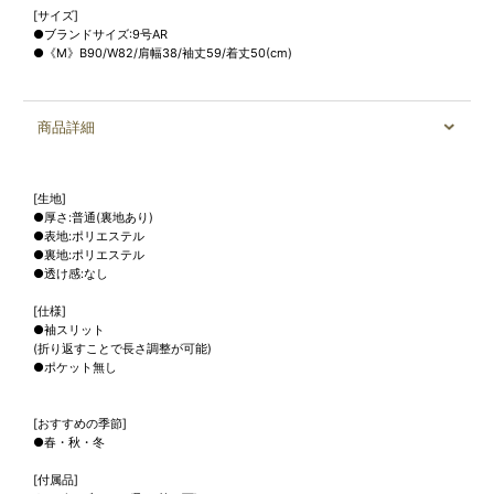
[サイズ]
●ブランドサイズ:9号AR
●《M》B90/W82/肩幅38/袖丈59/着丈50(cm)
商品詳細
[生地]
●厚さ:普通(裏地あり)
●表地:ポリエステル
●裏地:ポリエステル
●透け感:なし
[仕様]
●袖スリット
(折り返すことで長さ調整が可能)
●ポケット無し
[おすすめの季節]
●春・秋・冬
[付属品]