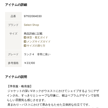
アイテムの詳細
品番
97102064030
ブランド
Select Shop
サイズ
商品詳細に記載
体型・着丈ガイド
メンズサイズガイド
サイズの測り方
グレード
ランク４ 非常に良い
参考価格
￥23,100
アイテムの説明
【準喪服・略喪服】
ジャケットの深いVネックがウエストにかけてシェイプするようにデザ
インされ、すっきりとシャープな印象に、裾はペプラムデザインで女性
らしい雰囲気も感じさせます。
肩まわり～バストにかけて厚みをもたせた立体的な仕立てです。