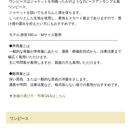
ワンピースはジャケットを羽織ったかのような2ピースアンサンブル風
ワンピース。
ジャケットを脱いでもきちんと感を保ちます。
しっかりとした生地を使用し、裏地もスカート裾までありますので、透
け感や露出を控えたい方にもおすすめです。
モデル:身長160㎝・Mサイズ着用
--------------------------------------------------------------
●準喪服とは
一般的な喪服が準喪服にあたり、通夜・葬儀告別式から、法事法要まで
幅広く着用いただけます。
主に弔問客が着用しますが、親族の方も着用いただけます。
●略喪服とは
深い黒色、または一般的な黒色の洋服をさします。
通夜や弔問、法事法要など、格式張らない場での着用がおすすめです。
★喪服の選び方・弔事Q&Aはこちら
ワンピース