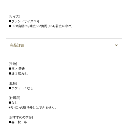
[サイズ]
●ブランドサイズ:9号
●B91/肩幅39/袖丈56/腕周り34/着丈49(cm)
商品詳細
[生地]
●厚さ:普通
●透け感:なし
[仕様]
●ポケット：なし
[付属品]
●なし
※リボンの取り外しはできません。
[おすすめの季節]
●春・秋・冬