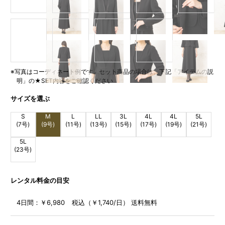
※写真はコーディネート例です。セット商品の場合は、下記「アイテムの説
明」の★SET内容をご確認ください
サイズを選ぶ
S
M
L
LL
3L
4L
4L
5L
(7号)
(9号)
(11号)
(13号)
(15号)
(17号)
(19号)
(21号)
5L
(23号)
レンタル料金の目安
4日間：
￥6,980 税込（￥1,740/日） 送料無料