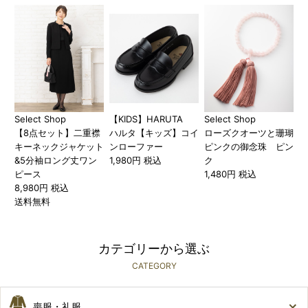
Select Shop
【KIDS】HARUTA
Select Shop
【8点セット】二重襟
ハルタ【キッズ】コイ
ローズクオーツと珊瑚
キーネックジャケット
ンローファー
ピンクの御念珠 ピン
&5分袖ロング丈ワン
1,980円 税込
ク
ピース
1,480円 税込
8,980円 税込
送料無料
カテゴリーから選ぶ
CATEGORY
喪服・礼服