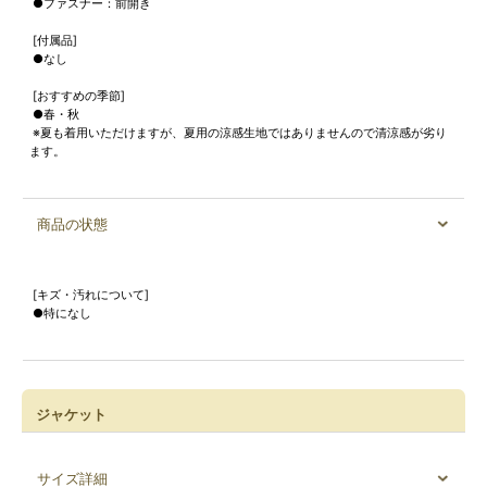
●ファスナー：前開き
[付属品]
●なし
[おすすめの季節]
●春・秋
※夏も着用いただけますが、夏用の涼感生地ではありませんので清涼感が劣り
ます。
商品の状態
[キズ・汚れについて]
●特になし
ジャケット
サイズ詳細