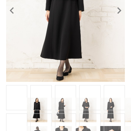
Item
1
of
14