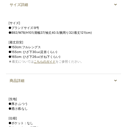
サイズ詳細
[サイズ]
●ブランドサイズ:9号
●B92/W78/H101/肩幅37/袖丈40.5/腕周り32/着丈121(cm)
[着丈目安]
●150cm:フルレングス
●155cm: ひざ下30㎝(足首くらい)
●165cm: ひざ下26㎝(すね下くらい)
★着丈については
こちらのガイド
をご参照ください。
商品詳細
[生地]
●厚さ:ふつう
●透け感:なし
[仕様]
●ポケット：なし