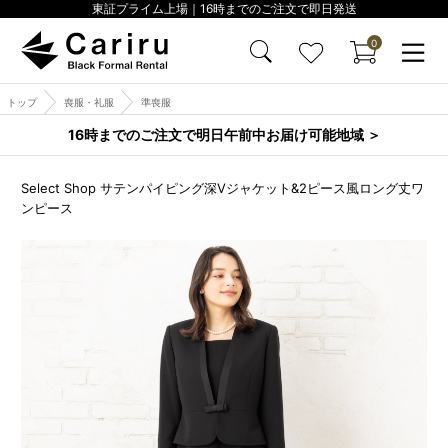
東証プライム上場｜16時までのご注文で即日発送
0
トップ
喪服・礼服
準喪服
16時までのご注文で明日午前中お届け可能地域 ＞
Select Shop サテンパイピング深Vジャケット&2ピース風ロング丈ワ
ンピース