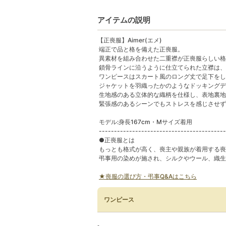
アイテムの説明
【正喪服】Aimer(エメ)
端正で品と格を備えた正喪服。
異素材を組み合わせた二重襟が正喪服らしい格
鎖骨ラインに沿うように仕立てられた立襟は、
ワンピースはスカート風のロング丈で足下をし
ジャケットを羽織ったかのようなドッキングデ
生地感のある立体的な織柄を仕様し、表地裏地
緊張感のあるシーンでもストレスを感じさせず
モデル:身長167cm・Mサイズ着用
------------------------------------------
●正喪服とは
もっとも格式が高く、喪主や親族が着用する喪
弔事用の染めが施され、シルクやウール、織生
★喪服の選び方・弔事Q&Aはこちら
ワンピース