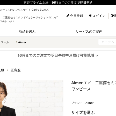
東証プライム上場｜16時までのご注文で即日発送
ーマルのレンタルサイト Cariru BLACK
会員登録
ログイン
 エメ 二重襟セミスタンドVカラージャケット&ロング
スのレンタル
商品を選ぶ
サービスのご案内
ソワール
Aimer
16時までのご注文で明日午前中お届け可能地域 ＞
礼服
正喪服
Aimer エメ 二重襟
ワンピース
ブランド：
Aimer
サイズを選ぶ