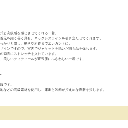
式と高級感を感じさせてくれる一着。
首元を細く長く見せ、ネックレスラインを引き立たせてくれます。
っかりと隠し、動きや所作までエレガントに。
ザインですので、室内でジャケットを脱いだ際も品を保ちます。
の両面にストレッチを入れています。
、美しいディティールが正喪服にふさわしい一着です。
-
服です。
地などの高級素材を使用し、露出と装飾が控えめな喪服を指します。