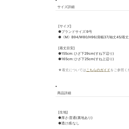
サイズ詳細
[サイズ]
●ブランドサイズ:9号
●《M》B94/W80/H96/肩幅37/袖丈45/着丈1
[着丈目安]
●155cm: ひざ下29cm(すね下辺り)
●165cm: ひざ下25cm(すね上辺り)
★着丈については
こちらのガイド
をご参照く
商品詳細
[生地]
●厚さ:普通(裏地あり)
●透け感:なし