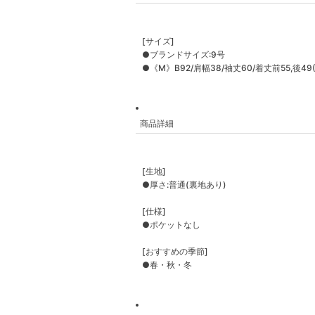
[サイズ]
●ブランドサイズ:9号
●《M》B92/肩幅38/袖丈60/着丈前55,後49(
商品詳細
[生地]
●厚さ:普通(裏地あり)
[仕様]
●ポケットなし
[おすすめの季節]
●春・秋・冬