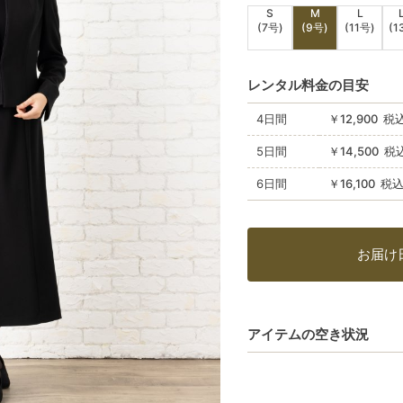
S
M
L
(7号)
(9号)
(11号)
(1
レンタル料金の目安
4日間
￥12,900 税
5日間
￥14,500 税
6日間
￥16,100 税
お届け
アイテムの空き状況