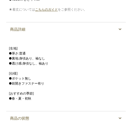
★着丈については
こちらのガイド
をご参照ください。
商品詳細
[生地]
●厚さ:普通
●裏地:身頃あり、袖なし
●透け感:身頃なし、袖あり
[仕様]
●ポケット無し
●前開きファスナー有り
[おすすめの季節]
●春・夏・初秋
商品の状態