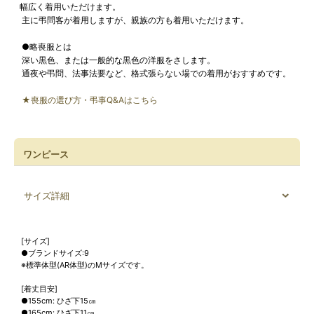
幅広く着用いただけます。
主に弔問客が着用しますが、親族の方も着用いただけます。
●略喪服とは
深い黒色、または一般的な黒色の洋服をさします。
通夜や弔問、法事法要など、格式張らない場での着用がおすすめです。
★喪服の選び方・弔事Q&Aはこちら
ワンピース
サイズ詳細
[サイズ]
●ブランドサイズ:9
※標準体型(AR体型)のMサイズです。
[着丈目安]
●155cm: ひざ下15㎝
●165cm: ひざ下11㎝