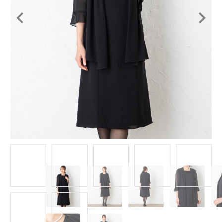
Item
1
of
7