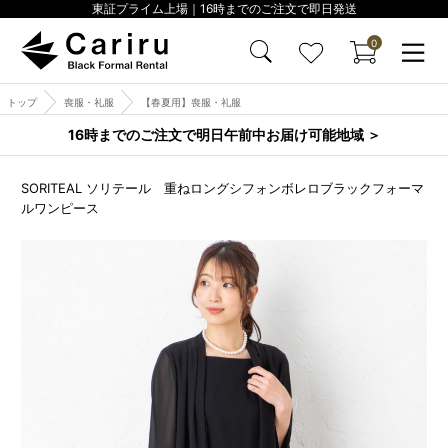
東証プライム上場｜16時までのご注文で即日発送
0
トップ
喪服・礼服
【春夏用】喪服・礼服
16時までのご注文で明日午前中お届け可能地域 ＞
SORITEAL ソリテール 重ねロングシフォンボレロブラックフォーマ
ルワンピース