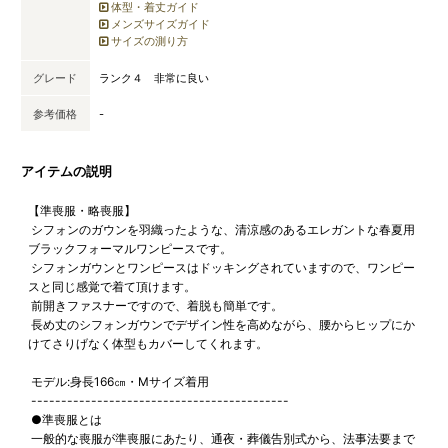
体型・着丈ガイド
メンズサイズガイド
サイズの測り方
グレード
ランク４ 非常に良い
参考価格
-
アイテムの説明
【準喪服・略喪服】
シフォンのガウンを羽織ったような、清涼感のあるエレガントな春夏用
ブラックフォーマルワンピースです。
シフォンガウンとワンピースはドッキングされていますので、ワンピー
スと同じ感覚で着て頂けます。
前開きファスナーですので、着脱も簡単です。
長め丈のシフォンガウンでデザイン性を高めながら、腰からヒップにか
けてさりげなく体型もカバーしてくれます。
モデル:身長166㎝・Mサイズ着用
-------------------------------------------
●準喪服とは
一般的な喪服が準喪服にあたり、通夜・葬儀告別式から、法事法要まで