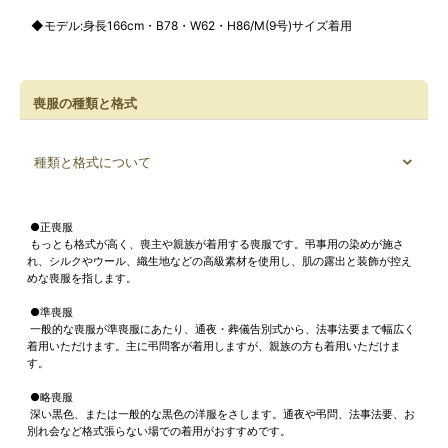
◆モデル:身長166cm・B78・W62・H86/M(9号)サイズ着用
喪服の種類と格式
種類と格式について
●正喪服
もっとも格式が高く、喪主や親族が着用する喪服です。弔事用の染めが施さ
れ、シルクやウール、織生地などの高級素材を使用し、肌の露出と装飾が控え
めな喪服を指します。
●準喪服
一般的な喪服が準喪服にあたり、通夜・葬儀告別式から、法事法要まで幅広く
着用いただけます。主に弔問客が着用しますが、親族の方も着用いただけま
す。
●略喪服
深い黒色、または一般的な黒色の洋服をさします。通夜や弔問、法事法要、お
別れ会など格式張らない場での着用がおすすめです。