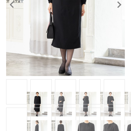
Item
1
of
13