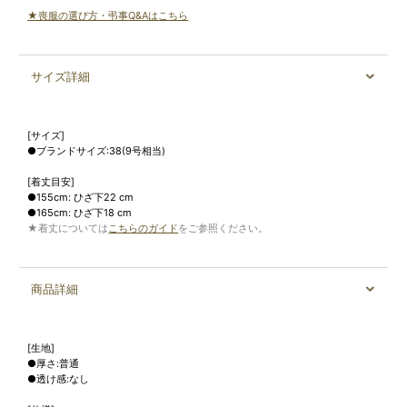
★喪服の選び方・弔事Q&Aはこちら
サイズ詳細
[サイズ]
●ブランドサイズ:38(9号相当)
[着丈目安]
●155cm: ひざ下22 cm
●165cm: ひざ下18 cm
★着丈については
こちらのガイド
をご参照ください。
商品詳細
[生地]
●厚さ:普通
●透け感:なし