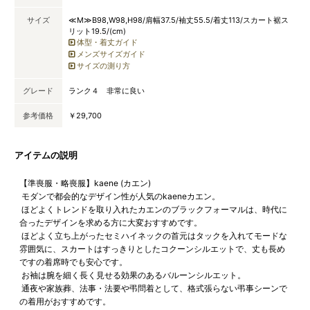
サイズ
≪M≫B98,W98,H98/肩幅37.5/袖丈55.5/着丈113/スカート裾ス
リット19.5/(cm)
体型・着丈ガイド
メンズサイズガイド
サイズの測り方
グレード
ランク４ 非常に良い
参考価格
￥29,700
アイテムの説明
【準喪服・略喪服】kaene (カエン)
モダンで都会的なデザイン性が人気のkaeneカエン。
ほどよくトレンドを取り入れたカエンのブラックフォーマルは、時代に
合ったデザインを求める方に大変おすすめです。
ほどよく立ち上がったセミハイネックの首元はタックを入れてモードな
雰囲気に、スカートはすっきりとしたコクーンシルエットで、丈も長め
ですの着席時でも安心です。
お袖は腕を細く長く見せる効果のあるバルーンシルエット。
通夜や家族葬、法事・法要や弔問着として、格式張らない弔事シーンで
の着用がおすすめです。