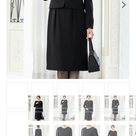
Item
1
of
15