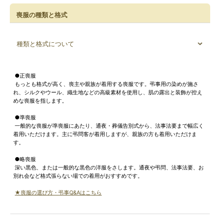
喪服の種類と格式
種類と格式について
●正喪服
もっとも格式が高く、喪主や親族が着用する喪服です。弔事用の染めが施さ
れ、シルクやウール、織生地などの高級素材を使用し、肌の露出と装飾が控え
めな喪服を指します。
●準喪服
一般的な喪服が準喪服にあたり、通夜・葬儀告別式から、法事法要まで幅広く
着用いただけます。主に弔問客が着用しますが、親族の方も着用いただけま
す。
●略喪服
深い黒色、または一般的な黒色の洋服をさします。通夜や弔問、法事法要、お
別れ会など格式張らない場での着用がおすすめです。
★喪服の選び方・弔事Q&Aはこちら