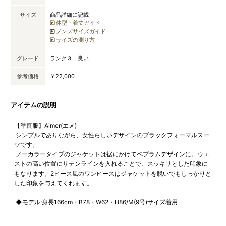
サイズ
商品詳細に記載
体型・着丈ガイド
メンズサイズガイド
サイズの測り方
グレード
ランク３ 良い
参考価格
￥22,000
アイテムの説明
【準喪服】Aimer(エメ)
シンプルでありながら、女性らしいデザインのブラックフォーマルスー
ツです。
ノーカラータイプのジャケットは裾にかけてペプラムデザインに。ウエ
ストの高い位置にサテンラインを入れることで、スッキリとした印象に
もなります。2ピース風のワンピースはジャケットを脱いでもしっかりと
した印象を与えてくれます。
◆モデル:身長166cm・B78・W62・H86/M(9号)サイズ着用