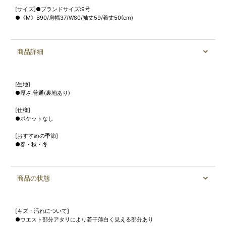
[サイズ]●ブランドサイズ:9号
●《M》B90/肩幅37/W80/袖丈59/着丈50(cm)
商品詳細
[生地]
●厚さ:普通(裏地あり)
[仕様]
●ポケットなし
[おすすめの季節]
●春・秋・冬
商品の状態
[キズ・汚れについて]
●ウエスト部分アタリにより若干薄白く見える部分あり