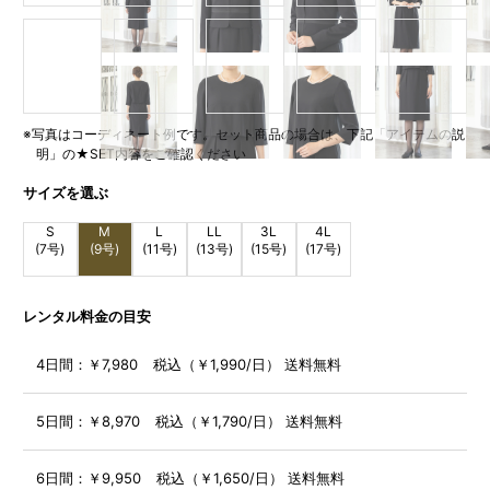
※写真はコーディネート例です。セット商品の場合は、下記「アイテムの説
明」の★SET内容をご確認ください
サイズを選ぶ
S
M
L
LL
3L
4L
(7号)
(9号)
(11号)
(13号)
(15号)
(17号)
レンタル料金の目安
4日間：
￥7,980 税込（￥1,990/日） 送料無料
5日間：
￥8,970 税込（￥1,790/日） 送料無料
6日間：
￥9,950 税込（￥1,650/日） 送料無料