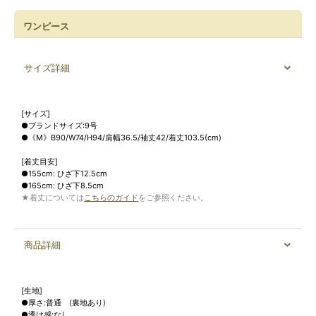
ワンピース
サイズ詳細
[サイズ]
●ブランドサイズ:9号
●《M》B90/W74/H94/肩幅36.5/袖丈42/着丈103.5(cm)
[着丈目安]
●155cm: ひざ下12.5cm
●165cm: ひざ下8.5cm
★着丈については
こちらのガイド
をご参照ください。
商品詳細
[生地]
●厚さ:普通 (裏地あり)
●透け感:なし