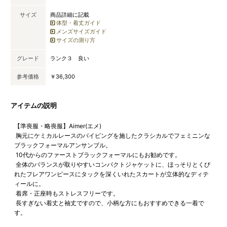
サイズ
商品詳細に記載
体型・着丈ガイド
メンズサイズガイド
サイズの測り方
グレード
ランク３ 良い
参考価格
￥36,300
アイテムの説明
【準喪服・略喪服】Aimer(エメ)
胸元にケミカルレースのパイピングを施したクラシカルでフェミニンな
ブラックフォーマルアンサンブル。
10代からのファーストブラックフォーマルにもお勧めです。
全体のバランスが取りやすいコンパクトジャケットに、ほっそりとくび
れたフレアワンピースにタックを深くいれたスカートが立体的なディテ
ィールに。
着席・正座時もストレスフリーです。
長すぎない着丈と袖丈ですので、小柄な方にもおすすめできる一着で
す。