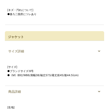
[キズ・汚れについて]
●後ろ二箇所にツレあり
ジャケット
サイズ詳細
[サイズ]
●ブランドサイズ:9号
●《M》B92/W86/肩幅38/袖丈57.5/着丈前45/後44.5(cm)
商品詳細
[生地]