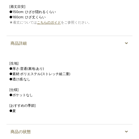
[着丈目安]
●150cm: ひざが隠れるくらい
●160cm: ひざ丈くらい
★着丈については
こちらのガイド
をご参照ください。
商品詳細
[生地]
●厚さ:普通(裏地:あり)
●素材:ポリエステル(ストレッチ綾二重)
●透け感:なし
[仕様]
●ポケットなし
[おすすめの季節]
●夏
商品の状態