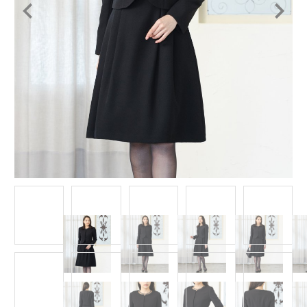
Item
1
of
14