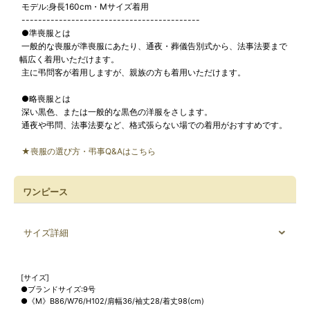
モデル:身長160cm・Mサイズ着用
-------------------------------------------
●準喪服とは
一般的な喪服が準喪服にあたり、通夜・葬儀告別式から、法事法要まで
幅広く着用いただけます。
主に弔問客が着用しますが、親族の方も着用いただけます。
●略喪服とは
深い黒色、または一般的な黒色の洋服をさします。
通夜や弔問、法事法要など、格式張らない場での着用がおすすめです。
★喪服の選び方・弔事Q&Aはこちら
ワンピース
サイズ詳細
[サイズ]
●ブランドサイズ:9号
●《M》B86/W76/H102/肩幅36/袖丈28/着丈98(cm)