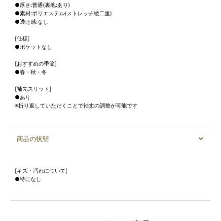
●厚さ:普通(裏地:あり)
●素材:ポリエステル(ストレッチ綾二重)
●透け感:なし
[仕様]
●ポケットなし
[おすすめの季節]
●春・秋・冬
[袖先スリット]
●あり
※折り返していただくことで袖丈の調整が可能です
商品の状態
[キズ・汚れについて]
●特になし