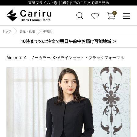
東証プライム上場｜16時までのご注文で即日発送
0
トップ
喪服・礼服
準喪服
16時までのご注文で明日午前中お届け可能地域 ＞
Aimer エメ ノーカラーJK×Aラインセット・ブラックフォーマル