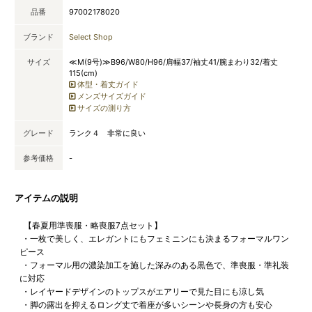
品番
97002178020
ブランド
Select Shop
サイズ
≪M(9号)≫B96/W80/H96/肩幅37/袖丈41/腕まわり32/着丈
115(cm)
体型・着丈ガイド
メンズサイズガイド
サイズの測り方
グレード
ランク４ 非常に良い
参考価格
-
アイテムの説明
【春夏用準喪服・略喪服7点セット】
・一枚で美しく、エレガントにもフェミニンにも決まるフォーマルワン
ピース
・フォーマル用の濃染加工を施した深みのある黒色で、準喪服・準礼装
に対応
・レイヤードデザインのトップスがエアリーで見た目にも涼し気
・脚の露出を抑えるロング丈で着座が多いシーンや長身の方も安心