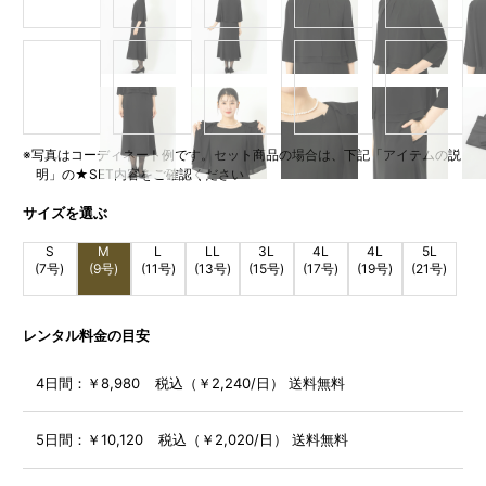
※写真はコーディネート例です。セット商品の場合は、下記「アイテムの説
明」の★SET内容をご確認ください
サイズを選ぶ
S
M
L
LL
3L
4L
4L
5L
(7号)
(9号)
(11号)
(13号)
(15号)
(17号)
(19号)
(21号)
レンタル料金の目安
4日間：
￥8,980 税込（￥2,240/日） 送料無料
5日間：
￥10,120 税込（￥2,020/日） 送料無料