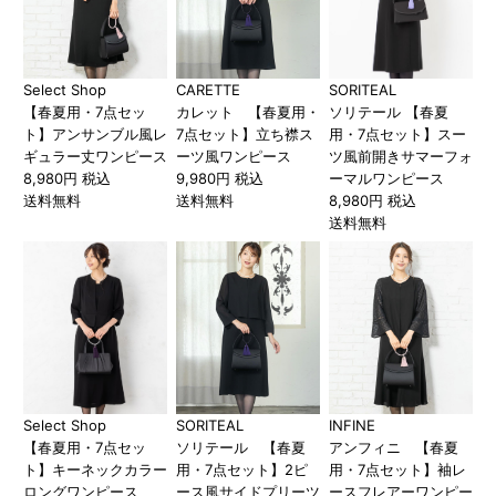
Select Shop
CARETTE
SORITEAL
【春夏用・7点セッ
カレット 【春夏用・
ソリテール 【春夏
ト】アンサンブル風レ
7点セット】立ち襟ス
用・7点セット】スー
ギュラー丈ワンピース
ーツ風ワンピース
ツ風前開きサマーフォ
8,980円 税込
9,980円 税込
ーマルワンピース
送料無料
送料無料
8,980円 税込
送料無料
Select Shop
SORITEAL
INFINE
【春夏用・7点セッ
ソリテール 【春夏
アンフィニ 【春夏
ト】キーネックカラー
用・7点セット】2ピ
用・7点セット】袖レ
ロングワンピース
ース風サイドプリーツ
ースフレアーワンピー