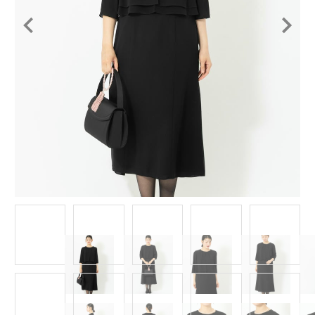
Item
1
of
15