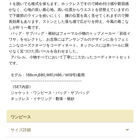
トを脱いでも格式を保ちます。ホックレスですので締め付け感や窮屈感
がなく、心地の良い着心地。高い位置からウエストを切替えていますの
で下腹部のラインを拾いにくく、腰の位置を高く見せてくれますので脚
長効果もあります。ストンとした落ち感で広がりを抑え、今風の着こな
しが叶う一着です。
バッグ・サブバッグ・袱紗はフォーマル小物のトップメーカー「岩佐イ
ワサ」をセレクトし、お念珠にはアンサンブルのデザインに合うフェミ
ニンなローズクオーツをコーディネート。ネックレスには本パールに限
りなく近づけた貝パールを合わせました。
アパレル、小物すべてにおいて丁寧にこだわったコーディネートセット
です。
モデル：166cm,B80,W61,H86／M(9号)着用
--------------------------------------
《SET内容》
ジャケット・ワンピース・バッグ・サブバッグ
ネックレス・イヤリング・数珠・袱紗
ワンピース
サイズ詳細