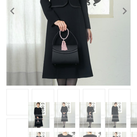
Item
1
of
15