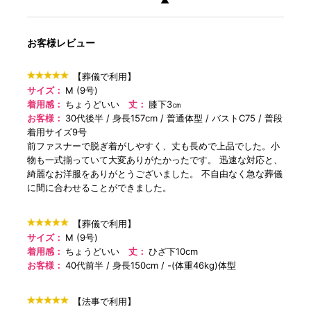
▲
お客様レビュー
【葬儀で利用】
サイズ：
M (9号)
着用感：
ちょうどいい
丈：
膝下3㎝
お客様：
30代後半
身長157cm
普通体型
バストC75
普段
着用サイズ9号
前ファスナーで脱ぎ着がしやすく、丈も長めで上品でした。小
物も一式揃っていて大変ありがたかったです。 迅速な対応と、
綺麗なお洋服をありがとうございました。 不自由なく急な葬儀
に間に合わせることができました。
【葬儀で利用】
サイズ：
M (9号)
着用感：
ちょうどいい
丈：
ひざ下10cm
お客様：
40代前半
身長150cm
-(体重46kg)体型
【法事で利用】