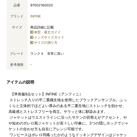
品番
97002160020
ブランド
INFINE
サイズ
商品詳細に記載
体型・着丈ガイド
メンズサイズガイド
サイズの測り方
グレード
ランク４ 非常に良い
参考価格
-
アイテムの説明
【準喪服8点セット】INFINE（アンフィニ）
ストレッチ入りの平二重織生地を使用したブラックアンサンブル。ふっ
くらと立体的でほどよい厚みのある平二重生地にストレッチを効かせ、
高級感とストレスフリーを両立。サラッと体に馴染みます。
ジャケットはウエストラインに沿ったサテンの切替えがアクセント。や
や短めのボレロ風ジャケットが若々しい印象に。3つの隠しホックでジャ
ケットの合わせ方も自在にアレンジ可能です。
ワンピースはボレロ羽織ったかのようなドッキングデザインはジャケッ