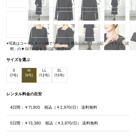
※写真はコーディネート例です。セット商品の場合は、下記「アイテムの説
明」の★SET内容をご確認ください
サイズを選ぶ
S
M
LL
3L
(7号)
(9号)
(13号)
(15号)
レンタル料金の目安
4日間：
￥11,900 税込（￥2,970/日） 送料無料
5日間：
￥13,380 税込（￥2,670/日） 送料無料