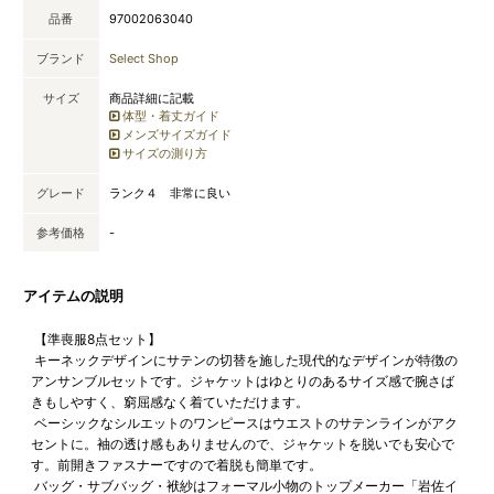
品番
97002063040
ブランド
Select Shop
サイズ
商品詳細に記載
体型・着丈ガイド
メンズサイズガイド
サイズの測り方
グレード
ランク４ 非常に良い
参考価格
-
アイテムの説明
【準喪服8点セット】
キーネックデザインにサテンの切替を施した現代的なデザインが特徴の
アンサンブルセットです。ジャケットはゆとりのあるサイズ感で腕さば
きもしやすく、窮屈感なく着ていただけます。
ベーシックなシルエットのワンピースはウエストのサテンラインがアク
セントに。袖の透け感もありませんので、ジャケットを脱いでも安心で
す。前開きファスナーですので着脱も簡単です。
バッグ・サブバッグ・袱紗はフォーマル小物のトップメーカー「岩佐イ