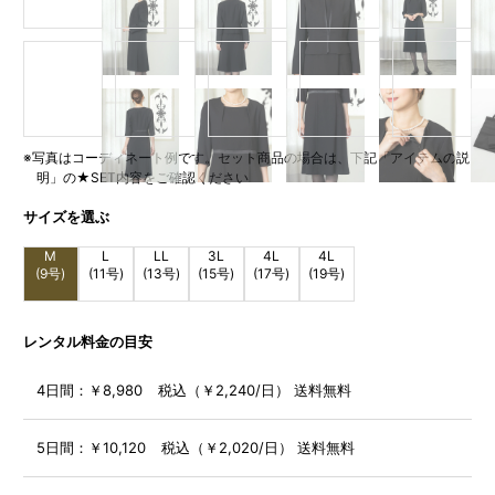
※写真はコーディネート例です。セット商品の場合は、下記「アイテムの説
明」の★SET内容をご確認ください
サイズを選ぶ
M
L
LL
3L
4L
4L
(9号)
(11号)
(13号)
(15号)
(17号)
(19号)
レンタル料金の目安
4日間：
￥8,980 税込（￥2,240/日） 送料無料
5日間：
￥10,120 税込（￥2,020/日） 送料無料