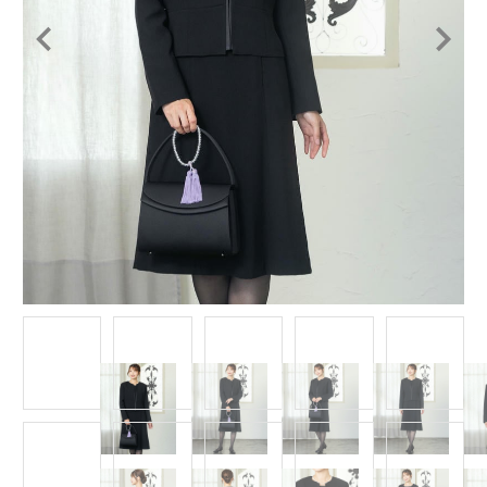
Item
1
of
15