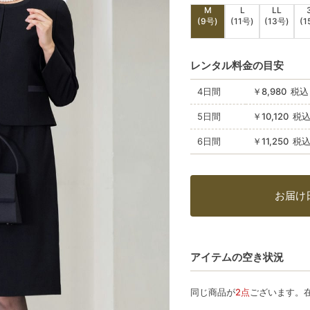
M
L
LL
(9号)
(11号)
(13号)
(1
レンタル料金の目安
4日間
￥8,980 税込
5日間
￥10,120 税
6日間
￥11,250 税
お届け
アイテムの空き状況
同じ商品が
2点
ございます。