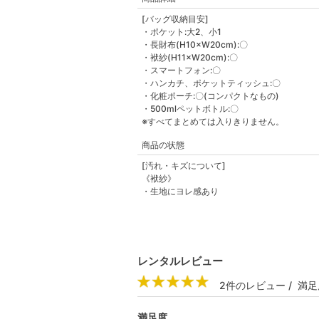
[バッグ収納目安]
・ポケット:大2、小1
・長財布(H10×W20cm):〇
・袱紗(H11×W20cm):〇
・スマートフォン:〇
・ハンカチ、ポケットティッシュ:〇
・化粧ポーチ:〇(コンパクトなもの)
・500mlペットボトル:〇
※すべてまとめては入りきりません。
商品の状態
[汚れ・キズについて]
《袱紗》
・生地にヨレ感あり
レンタルレビュー
2件のレビュー / 満足
満足度