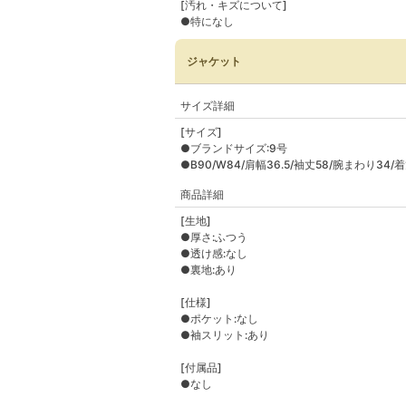
[汚れ・キズについて]
●特になし
ジャケット
サイズ詳細
[サイズ]
●ブランドサイズ:9号
●B90/W84/肩幅36.5/袖丈58/腕まわり34/着
商品詳細
[生地]
●厚さ:ふつう
●透け感:なし
●裏地:あり
[仕様]
●ポケット:なし
●袖スリット:あり
[付属品]
●なし