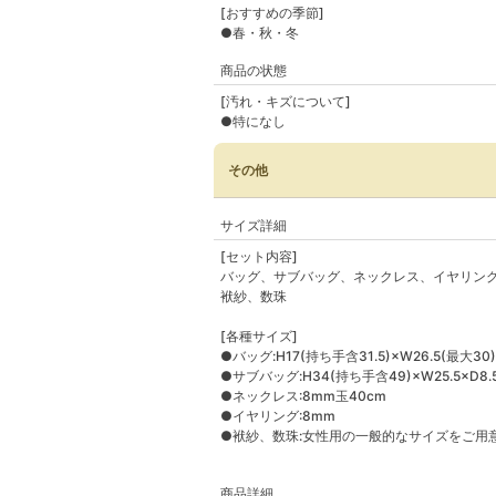
[おすすめの季節]
●春・秋・冬
商品の状態
[汚れ・キズについて]
●特になし
その他
サイズ詳細
[セット内容]
バッグ、サブバッグ、ネックレス、イヤリン
袱紗、数珠
[各種サイズ]
●バッグ:H17(持ち手含31.5)×W26.5(最大30)
●サブバッグ:H34(持ち手含49)×W25.5×D8.5
●ネックレス:8mm玉40cm
●イヤリング:8mm
●袱紗、数珠:女性用の一般的なサイズをご用
商品詳細