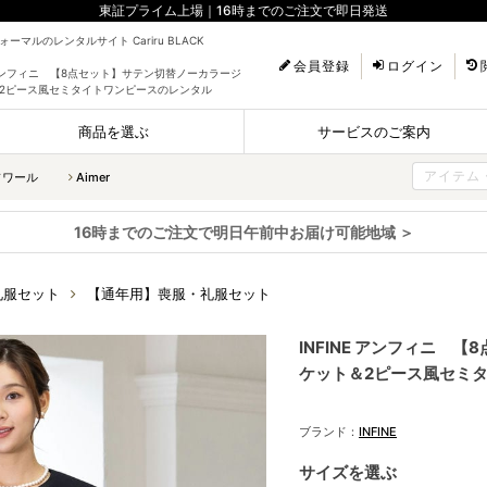
東証プライム上場｜16時までのご注文で即日発送
ーマルのレンタルサイト Cariru BLACK
会員登録
ログイン
E アンフィニ 【8点セット】サテン切替ノーカラージ
2ピース風セミタイトワンピースのレンタル
商品を選ぶ
サービスのご案内
ソワール
Aimer
16時までのご注文で明日午前中お届け可能地域 ＞
礼服セット
【通年用】喪服・礼服セット
INFINE アンフィニ 
ケット＆2ピース風セミ
ブランド：
INFINE
サイズを選ぶ