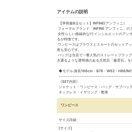
アイテムの説明
【準喪服8点セット】INFINE(アンフィニ）
フォーマルブランド「INFINE アンフィニ
女性らしい曲線的なIラインシルエットのアン
るが特徴です。
ワンピースはブラウスとスカートのセットアッ
座も安心です。
バッグは当店で一番人気のストレートフラップ
き通るような透明感のある天然石「藤雲石」を
◆モデル:身長166cm・B78・W62・H86/M
-----------------------------------------
《SET内容》
ジャケット・ワンピース・バッグ・サブバッ
ネックレス・イヤリング・数珠
ワンピース
サイズ詳細
[サイズ]