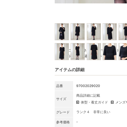
※写真はコーディネート例です。セット商
★SET内容をご確認ください
アイテムの詳細
品番
97002029020
商品詳細に記載
サイズ
体型・着丈ガイド
メンズ
ランク４ 非常に良い
グレード
-
参考価格