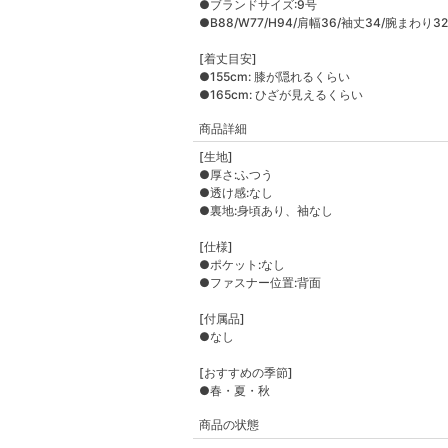
●ブランドサイズ:9号
●B88/W77/H94/肩幅36/袖丈34/腕まわり32
[着丈目安]
●155cm: 膝が隠れるくらい
●165cm: ひざが見えるくらい
商品詳細
[生地]
●厚さ:ふつう
●透け感:なし
●裏地:身頃あり、袖なし
[仕様]
●ポケット:なし
●ファスナー位置:背面
[付属品]
●なし
[おすすめの季節]
●春・夏・秋
商品の状態