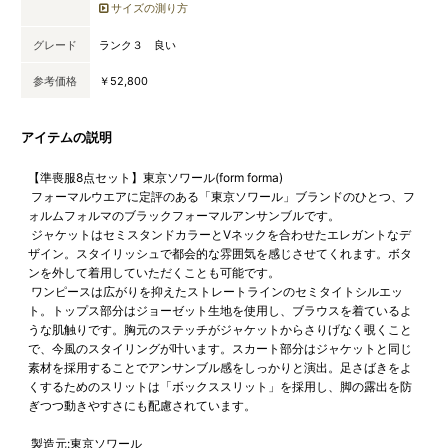
サイズの測り方
グレード
ランク３ 良い
参考価格
￥52,800
アイテムの説明
【準喪服8点セット】東京ソワール(form forma)
フォーマルウエアに定評のある「東京ソワール」ブランドのひとつ、フ
ォルムフォルマのブラックフォーマルアンサンブルです。
ジャケットはセミスタンドカラーとVネックを合わせたエレガントなデ
ザイン。スタイリッシュで都会的な雰囲気を感じさせてくれます。ボタ
ンを外して着用していただくことも可能です。
ワンピースは広がりを抑えたストレートラインのセミタイトシルエッ
ト。トップス部分はジョーゼット生地を使用し、ブラウスを着ているよ
うな肌触りです。胸元のステッチがジャケットからさりげなく覗くこと
で、今風のスタイリングが叶います。スカート部分はジャケットと同じ
素材を採用することでアンサンブル感をしっかりと演出。足さばきをよ
くするためのスリットは「ボックススリット」を採用し、脚の露出を防
ぎつつ動きやすさにも配慮されています。
製造元:東京ソワール