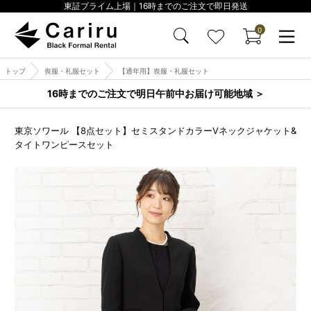
東証プライム上場｜16時までのご注文で即日発送
0
トップ
喪服・礼服セット
【通年用】喪服・礼服セット
16時までのご注文で明日午前中お届け可能地域 ＞
東京ソワール 【8点セット】セミスタンドカラーVネックジャケット&
タイトワンピースセット