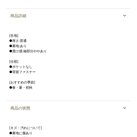
商品詳細
[生地]
●厚さ:普通
●裏地:あり
●透け感:袖部分ややあり
[仕様]
●ポケットなし
●背面ファスナー
[おすすめの季節]
●春・夏・初秋
商品の状態
[キズ・汚れについて]
●裏地に傷あり