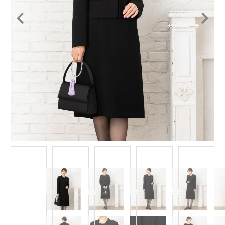
Item
1
of
13