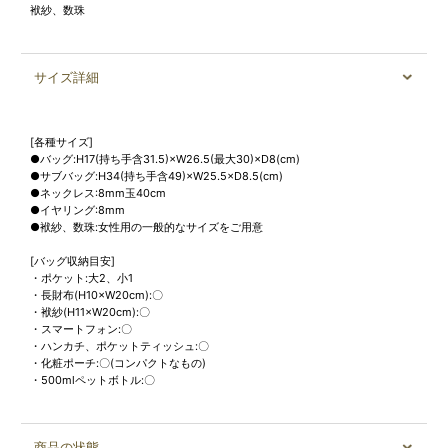
袱紗、数珠
サイズ詳細
[各種サイズ]
●バッグ:H17(持ち手含31.5)×W26.5(最大30)×D8(cm)
●サブバッグ:H34(持ち手含49)×W25.5×D8.5(cm)
●ネックレス:8mm玉40cm
●イヤリング:8mm
●袱紗、数珠:女性用の一般的なサイズをご用意
[バッグ収納目安]
・ポケット:大2、小1
・長財布(H10×W20cm):〇
・袱紗(H11×W20cm):〇
・スマートフォン:〇
・ハンカチ、ポケットティッシュ:〇
・化粧ポーチ:〇(コンパクトなもの)
・500mlペットボトル:〇
商品の状態