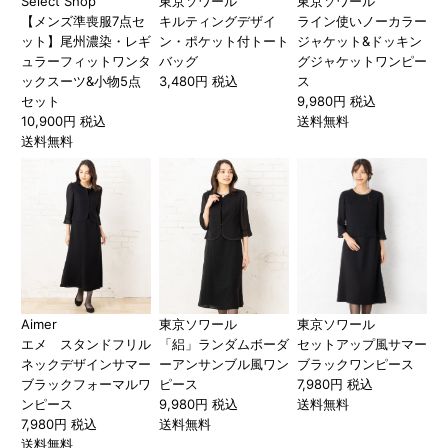
Select Shop
東京ソワール
東京ソワール
【メンズ準喪服7点セ
キルティングデザイ
ライン使いノーカラー
ット】尾州濃染・レギ
ン・ポケット付トート
ジャケット&ドッキン
ュラーフィットワンタ
バッグ
グジャケットワンピー
ックスーツ&小物5点
3,480円 税込
ス
セット
9,980円 税込
10,900円 税込
送料無料
送料無料
Aimer
東京ソワール
東京ソワール
エメ スタンドフリル
「絽」ランダムボーダ
セットアップ風サマー
ネックデザインサマー
ーアンサンブル風ワン
ブラックワンピース
ブラックフォーマルワ
ピース
7,980円 税込
ンピース
9,980円 税込
送料無料
7,980円 税込
送料無料
送料無料