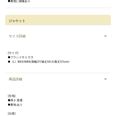
●裏地に補修あり
ジャケット
サイズ詳細
[サイズ]
●ブランドサイズ:3
●《L》B93/W89/肩幅37/袖丈59.5/着丈51(cm)
商品詳細
[生地]
●厚さ:普通
●裏地:あり
[仕様]