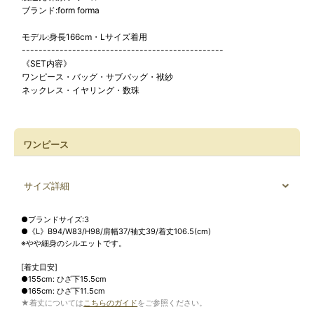
ブランド:form forma
モデル:身長166cm・Lサイズ着用
------------------------------------------------
《SET内容》
ワンピース・バッグ・サブバッグ・袱紗
ネックレス・イヤリング・数珠
ワンピース
サイズ詳細
●ブランドサイズ:3
●《L》B94/W83/H98/肩幅37/袖丈39/着丈106.5(cm)
※やや細身のシルエットです。
[着丈目安]
●155cm: ひざ下15.5cm
●165cm: ひざ下11.5cm
★着丈については
こちらのガイド
をご参照ください。