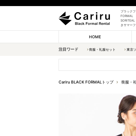
ブラックフォ
FORMAL
SORITE
きサマーフ
HOME
注目ワード
喪服・礼服セット
東京
Cariru BLACK FORMALトップ
喪服・