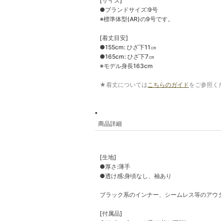
[サイズ]
●ブランドサイズ:9号
※標準体型(AR)の9号です。
[着丈目安]
●155cm: ひざ下11㎝
●165cm: ひざ下7㎝
※モデル身長163cm
★着丈については
こちらのガイド
をご参照く
商品詳細
[生地]
●厚さ:薄手
●透け感:身頃なし、袖あり
ブラック系のインナー、シームレス等のアウ
[付属品]