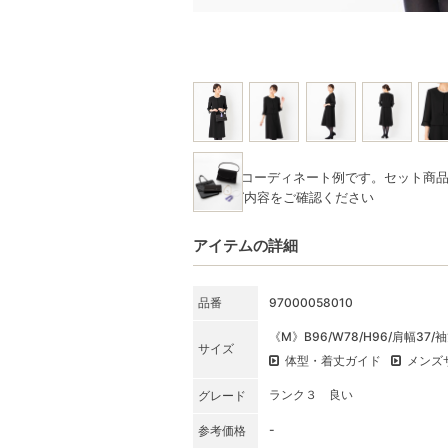
※写真はコーディネート例です。セット商
★SET内容をご確認ください
アイテムの詳細
品番
97000058010
《M》B96/W78/H96/肩幅37/袖
サイズ
体型・着丈ガイド
メンズ
ランク３ 良い
グレード
-
参考価格