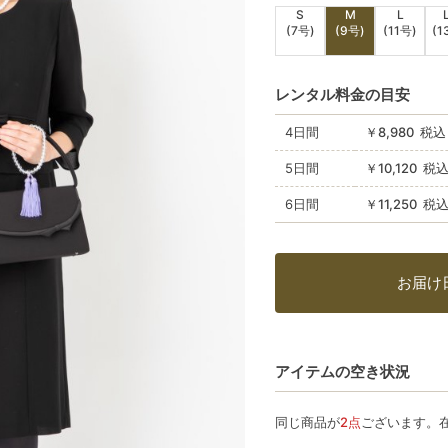
S
M
L
(7号)
(9号)
(11号)
(1
レンタル料金の目安
4日間
￥8,980 税込
5日間
￥10,120 税
6日間
￥11,250 税
お届け
アイテムの空き状況
同じ商品が
2点
ございます。