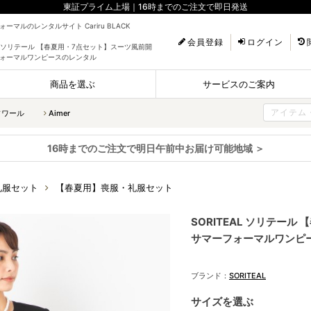
東証プライム上場｜16時までのご注文で即日発送
ーマルのレンタルサイト Cariru BLACK
会員登録
ログイン
AL ソリテール 【春夏用・7点セット】スーツ風前開
ォーマルワンピースのレンタル
商品を選ぶ
サービスのご案内
ソワール
Aimer
16時までのご注文で明日午前中お届け可能地域 ＞
礼服セット
【春夏用】喪服・礼服セット
SORITEAL ソリテー
サマーフォーマルワンピ
ブランド：
SORITEAL
サイズを選ぶ