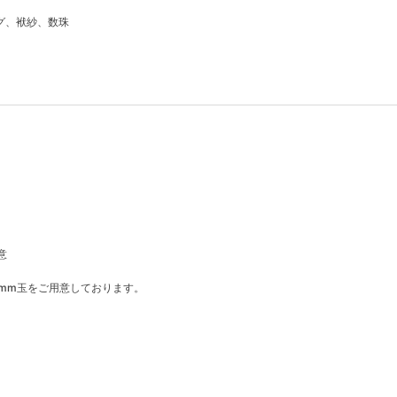
グ、袱紗、数珠
意
mm玉をご用意しております。