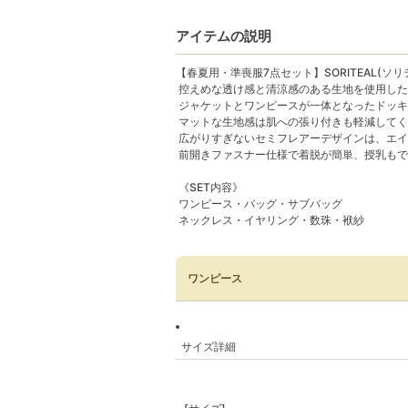
アイテムの説明
【春夏用・準喪服7点セット】SORITEAL(ソリ
控えめな透け感と清涼感のある生地を使用した
ジャケットとワンピースが一体となったドッキ
マットな生地感は肌への張り付きも軽減してく
広がりすぎないセミフレアーデザインは、エイ
前開きファスナー仕様で着脱が簡単、授乳もで
《SET内容》
ワンピース・バッグ・サブバッグ
ネックレス・イヤリング・数珠・袱紗
ワンピース
サイズ詳細