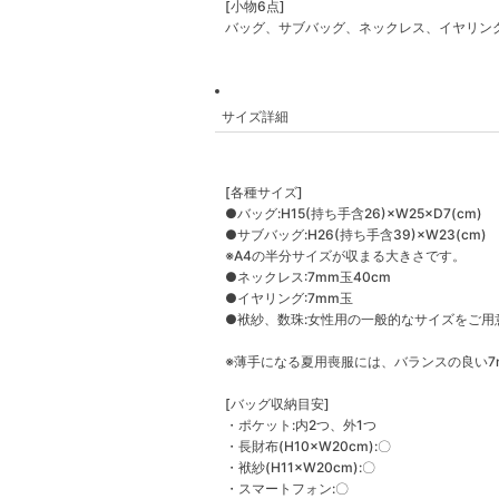
[小物6点]
バッグ、サブバッグ、ネックレス、イヤリン
サイズ詳細
[各種サイズ]
●バッグ:H15(持ち手含26)×W25×D7(cm)
●サブバッグ:H26(持ち手含39)×W23(cm)
※A4の半分サイズが収まる大きさです。
●ネックレス:7mm玉40cm
●イヤリング:7mm玉
●袱紗、数珠:女性用の一般的なサイズをご用
※薄手になる夏用喪服には、バランスの良い7
[バッグ収納目安]
・ポケット:内2つ、外1つ
・長財布(H10×W20cm):〇
・袱紗(H11×W20cm):〇
・スマートフォン:〇