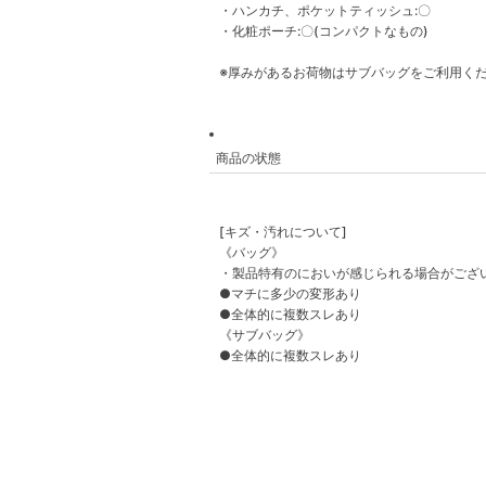
・ハンカチ、ポケットティッシュ:〇
・化粧ポーチ:〇(コンパクトなもの)
※厚みがあるお荷物はサブバッグをご利用く
商品の状態
[キズ・汚れについて]
《バッグ》
・製品特有のにおいが感じられる場合がござ
●マチに多少の変形あり
●全体的に複数スレあり
《サブバッグ》
●全体的に複数スレあり