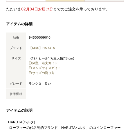
ただいま
02月04日お届け分
までのご注文を承っております。
アイテムの詳細
品番
94500009010
ブランド
【KIDS】HARUTA
サイズ
《19》ヒール1.7/最大幅7.5(cm)
体型・着丈ガイド
メンズサイズガイド
サイズの測り方
グレード
ランク３ 良い
参考価格
-
アイテムの説明
HARUTA(ハルタ)
ローファーの代名詞的ブランド「HARUTAハルタ」のコインローファー