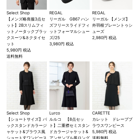
Select Shop
REGAL
REGAL
【メンズ略喪服3点セ
リーガル GB67 ハン
リーガル 【メンズ】
ット】2Bスリムフィ
ズフリースライドフィ
外羽根プレーントゥシ
ットノータックブラッ
ットフォーマルシュー
ューズ
クスーツ&ネクタイセ
ズ/25
2,980円 税込
ット
3,980円 税込
5,980円 税込
送料無料
Select Shop
Lurco
CARETTE
【ショートサイズ】バ
ルルコ 【8点セッ
カレット ドレープブ
ックスタンドカラージ
ト】二重襟セミスタン
ラウスワンピース
ャケット&ブラウス風
ドカラージャケット&
5,980円 税込
ショート丈ワンピース
アンサンブル風ロング
送料無料