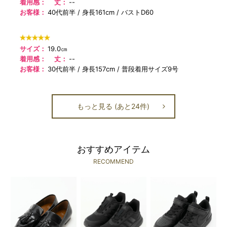
着用感：
丈：
--
お客様：
40代前半
身長161cm
バストD60
サイズ：
19.0㎝
着用感：
丈：
--
お客様：
30代前半
身長157cm
普段着用サイズ9号
もっと見る (あと24件)
おすすめアイテム
RECOMMEND