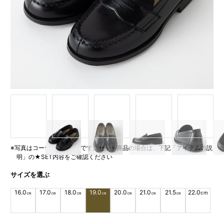
Item
1
of
5
※写真はコーディネート例です。セット商品の場合は、下記「アイテムの説
明」の★SET内容をご確認ください
サイズを選ぶ
16.0
17.0
18.0
19.0
20.0
21.0
21.5
22.0
㎝
㎝
㎝
㎝
㎝
㎝
㎝
cm