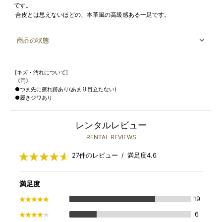
です。
合皮とは思えないほどの、本革風の高級感ある一足です。
商品の状態
[キズ・汚れについて]
《両》
●つま先に擦れ跡あり(あまり目立たない)
●履きジワあり
レンタルレビュー
RENTAL REVIEWS
27件のレビュー / 満足度4.6
満足度
19
6