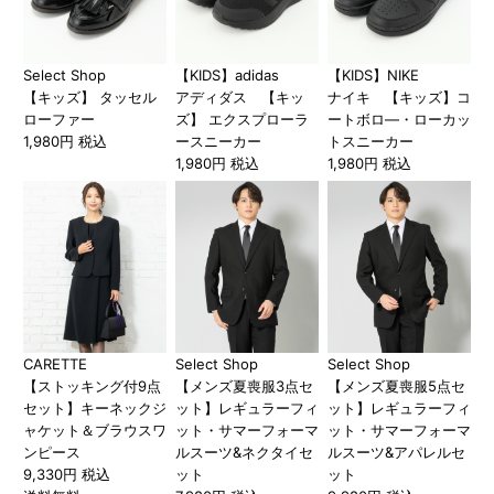
Select Shop
【KIDS】adidas
【KIDS】NIKE
【キッズ】 タッセル
アディダス 【キッ
ナイキ 【キッズ】コ
ローファー
ズ】 エクスプローラ
ートボロ―・ローカッ
1,980円 税込
ースニーカー
トスニーカー
1,980円 税込
1,980円 税込
CARETTE
Select Shop
Select Shop
【ストッキング付9点
【メンズ夏喪服3点セ
【メンズ夏喪服5点セ
セット】キーネックジ
ット】レギュラーフィ
ット】レギュラーフィ
ャケット＆ブラウスワ
ット・サマーフォーマ
ット・サマーフォーマ
ンピース
ルスーツ&ネクタイセ
ルスーツ&アパレルセ
9,330円 税込
ット
ット