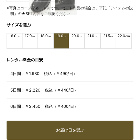
※写真はコーディネート例です。セット商品の場合は、下記「アイテムの説
明」の★SET内容をご確認ください
サイズを選ぶ
16.0
17.0
18.0
19.0
20.0
21.0
21.5
22.0
㎝
㎝
㎝
㎝
㎝
㎝
㎝
cm
レンタル料金の目安
4日間：
￥1,980 税込（￥490/日）
5日間：
￥2,220 税込（￥440/日）
6日間：
￥2,450 税込（￥400/日）
お届け日を選ぶ