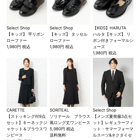
Select Shop
Select Shop
【KIDS】HARUTA
【キッズ】 平リボン
【キッズ】 タッセル
ハルタ【キッズ】 リ
ローファー
ローファー
ボン付きフォーマルシ
1,980円 税込
1,980円 税込
ューズ
1,980円 税込
CARETTE
SORITEAL
Select Shop
【ストッキング付9点
ソリテール ブラウス
【メンズ夏喪服3点セ
セット】キーネックジ
風ロング丈ワンピース
ット】レギュラーフィ
ャケット＆ブラウスワ
5,980円 税込
ット・サマーフォーマ
ンピース
送料無料
ルスーツ&ネクタイセ