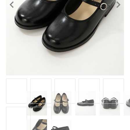
Item
1
of
7